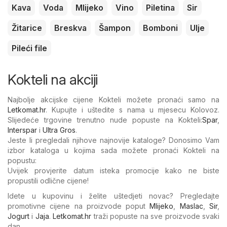
Kava
Voda
Mlijeko
Vino
Piletina
Sir
Žitarice
Breskva
Šampon
Bomboni
Ulje
Pileći file
Kokteli na akciji
Najbolje akcijske cijene Kokteli možete pronaći samo na
Letkomat.hr
. Kupujte i uštedite s nama u mjesecu Kolovoz.
Slijedeće trgovine trenutno nude popuste na Kokteli:
Spar
,
Interspar
i
Ultra Gros
.
Jeste li pregledali njihove najnovije kataloge? Donosimo Vam
izbor kataloga u kojima sada možete pronaći Kokteli na
popustu:
Uvijek provjerite datum isteka promocije kako ne biste
propustili odlične cijene!
Idete u kupovinu i želite uštedjeti novac? Pregledajte
promotivne cijene na proizvode poput
Mlijeko
,
Maslac
,
Sir
,
Jogurt
i
Jaja
.
Letkomat.hr
traži popuste na sve proizvode svaki
dan.