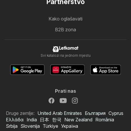
Partnerstvo
Kako oglašavati
B2B zona
Letkomat
Svi katalozi na jednom mjestu
Prati nas
Druge zemlje:
United Arab Emirates
България
Cyprus
Ελλάδα
India
日本
한국
New Zealand
România
Srbija
Slovenija
Türkiye
Україна