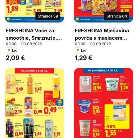
Stranica
58
Stranica
64
FRESHONA Voće za
FRESHONA Mješavina
smoothie, Smrznuto,
povrća s maslacem
03.08. - 09.08.2026
03.08. - 09.08.2026
Fruit Mix for
XXL, Vegetables with
Lidl
Lidl
Smoothies with
butter
2,09 €
1,29 €
Pineapple, Mango and
Banana