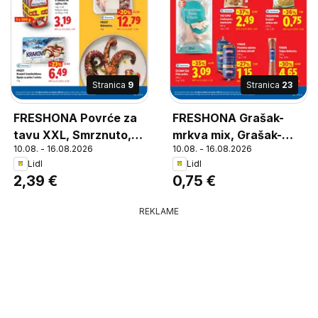
Stranica
9
Stranica
23
FRESHONA Povrće za
FRESHONA Grašak-
tavu XXL, Smrznuto,
mrkva mix, Grašak-
10.08. - 16.08.2026
10.08. - 16.08.2026
Razne vrste
mrkva mix
Lidl
Lidl
2,39 €
0,75 €
REKLAME