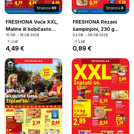
Stranica
69
Stranica
8
FRESHONA Voće XXL,
FRESHONA Rezani
Maline ili bobičasto
šampinjoni, 230 g
10.08. - 16.08.2026
03.08. - 09.08.2026
voće
(cijeđene mase)
Lidl
Lidl
4,49 €
0,89 €