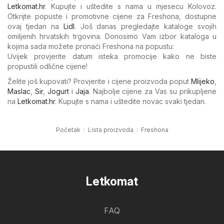
Letkomat.hr
. Kupujte i uštedite s nama u mjesecu Kolovoz.
Otkrijte popuste i promotivne cijene za Freshona, dostupne
ovaj tjedan na
Lidl
. Još danas pregledajte kataloge svojih
omiljenih hrvatskih trgovina. Donosimo Vam izbor kataloga u
kojima sada možete pronaći Freshona na popustu:
Uvijek provjerite datum isteka promocije kako ne biste
propustili odlične cijene!
Želite još kupovati? Provjerite i cijene proizvoda poput
Mlijeko
,
Maslac
,
Sir
,
Jogurt
i
Jaja
. Najbolje cijene za Vas su prikupljene
na
Letkomat.hr
. Kupujte s nama i uštedite novac svaki tjedan.
Početak
Lista proizvoda
Freshona
Letkomat
FAQ