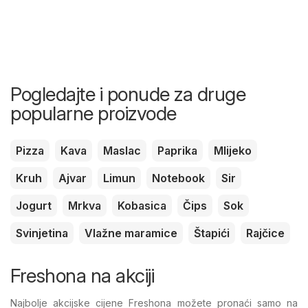
Pogledajte i ponude za druge
popularne proizvode
Pizza
Kava
Maslac
Paprika
Mlijeko
Kruh
Ajvar
Limun
Notebook
Sir
Jogurt
Mrkva
Kobasica
Čips
Sok
Svinjetina
Vlažne maramice
Štapići
Rajčice
Freshona na akciji
Najbolje akcijske cijene Freshona možete pronaći samo na