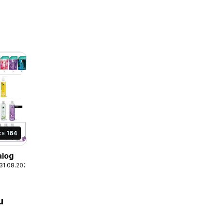
ica
164
alog
 31.08.2026
u