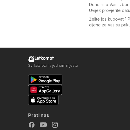
Donosimo Vam izbor k
Uvijek provjerite dat
Želite još kupovati? 
cijene za Vas su pri
Letkomat
Svi katalozi na jednom mjestu
Prati nas