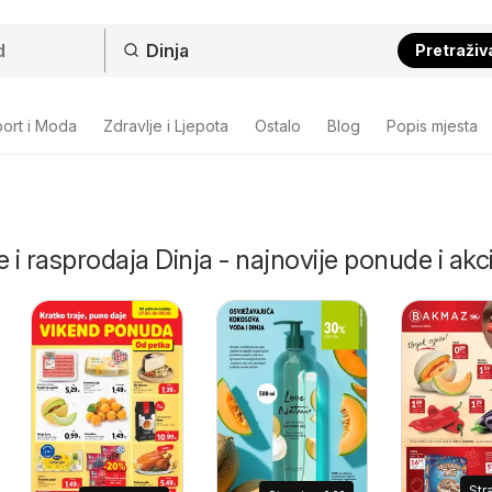
Pretraživ
ort i Moda
Zdravlje i Ljepota
Ostalo
Blog
Popis mjesta
 i rasprodaja Dinja - najnovije ponude i akci
Str