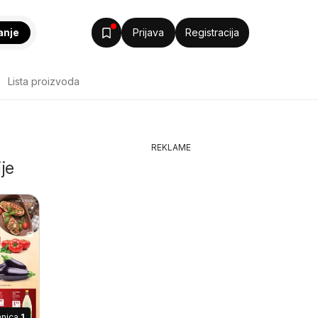
anje
Prijava
Registracija
Lista proizvoda
REKLAME
je
anica
1