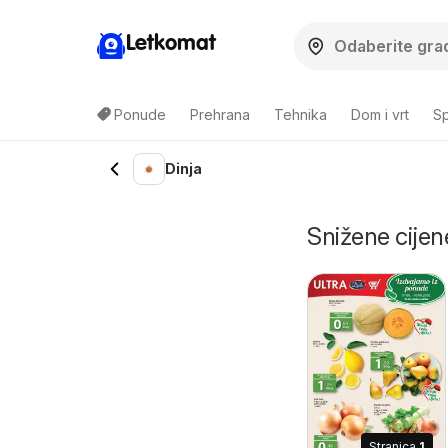
Letkomat
Ponude
Prehrana
Tehnika
Dom i vrt
Sp
Dinja
Snižene cijene
Stranica
1