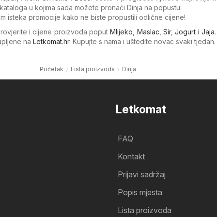
ataloga u kojima sada možete pronaći Dinja na popustu:
um isteka promocije kako ne biste propustili odlične cijene!
Provjerite i cijene proizvoda poput
Mlijeko
,
Maslac
,
Sir
,
Jogurt
i
Jaja
kupljene na
Letkomat.hr
. Kupujte s nama i uštedite novac svaki tjedan.
Početak
Lista proizvoda
Dinja
Letkomat
FAQ
Kontakt
Prijavi sadržaj
Popis mjesta
Lista proizvoda