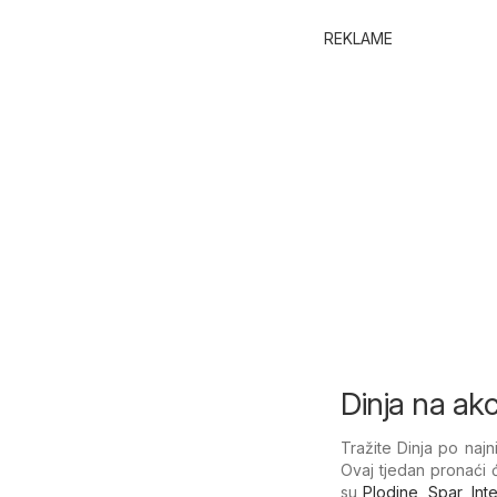
REKLAME
Dinja na akci
Tražite Dinja po najn
Ovaj tjedan pronaći 
su
Plodine
,
Spar
,
Int