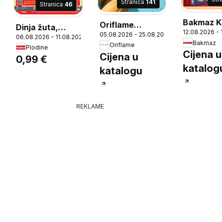
Stranica
141
Stranica
46
Bakmaz K
Oriflame
Dinja žuta,
26
12.08.2026 -
05.08.2026 - 25.08.2026
Katalog
06.08.2026 - 11.08.2026
Zemlja
Bakmaz
Oriflame
Plodine
podrijetla Italija
Cijena u
Cijena u
0,99 €
katalog
katalogu
REKLAME