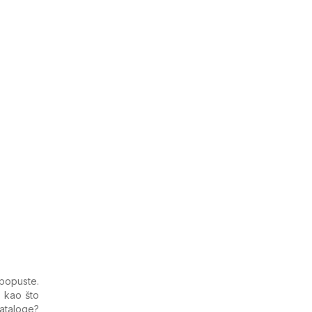
popuste.
, kao što
kataloge?