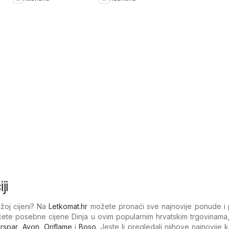
ji
ižoj cijeni? Na
Letkomat.hr
možete pronaći sve najnovije ponude i 
ćete posebne cijene Dinja u ovim popularnim hrvatskim trgovinama
erspar
,
Avon
,
Oriflame
i
Boso
. Jeste li pregledali njihove najnovije 