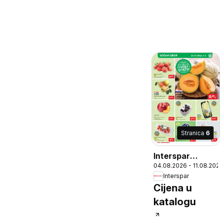
Stranica
6
Interspar
04.08.2026 - 11.08.202
Katalog
Interspar
Cijena u
katalogu