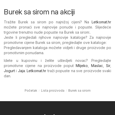
Burek sa sirom na akciji
Tražite Burek sa sirom po najnižoj cijeni? Na
Letkomat.hr
možete pronaći sve najnovije ponude i popuste. Slijedeće
trgovine trenutno nude popuste na Burek sa sirom:.
Jeste li pregledali njihove najnovije kataloge? Za najnovije
promotivne cijene Burek sa sirom, pregledajte ove kataloge:
Pregledavanjem kataloga možete vidjeti i druge proizvode po
promotivnim ponudama.
Idete u kupovinu i želite uštedjeti novac? Pregledajte
promotivne cijene na proizvode poput
Mlijeko
,
Maslac
,
Sir
,
Jogurt
i
Jaja
.
Letkomat.hr
traži popuste na sve proizvode svaki
dan.
Početak
Lista proizvoda
Burek sa sirom