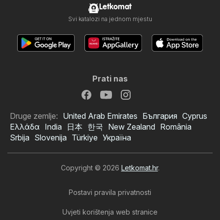
Letkomat
Svi katalozi na jednom mjestu
Prati nas
Druge zemlje:
United Arab Emirates
България
Cyprus
Ελλάδα
India
日本
한국
New Zealand
România
Srbija
Slovenija
Türkiye
Україна
Copyright © 2026
Letkomat.hr
.
Postavi pravila privatnosti
Uvjeti korištenja web stranice