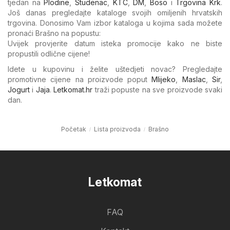
tjedan na
Plodine
,
Studenac
,
KTC
,
DM
,
Boso
i
Trgovina Krk
.
Još danas pregledajte kataloge svojih omiljenih hrvatskih
trgovina. Donosimo Vam izbor kataloga u kojima sada možete
pronaći Brašno na popustu:
Uvijek provjerite datum isteka promocije kako ne biste
propustili odlične cijene!
Idete u kupovinu i želite uštedjeti novac? Pregledajte
promotivne cijene na proizvode poput
Mlijeko
,
Maslac
,
Sir
,
Jogurt
i
Jaja
.
Letkomat.hr
traži popuste na sve proizvode svaki
dan.
Početak
Lista proizvoda
Brašno
Letkomat
FAQ