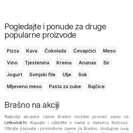
Pogledajte i ponude za druge
popularne proizvode
Pizza
Kava
Čokolada
Ćevapčići
Meso
Vino
Tjestenina
Krema
Ananas
Sir
Jogurt
Svinjski file
Ulje
Sok
Mljeveno meso
Pasta za zube
Rajčice
Brašno na akciji
Najbolje akcijske cijene Brašno možete pronaći samo na
Letkomat.hr
. Kupujte i uštedite s nama u mjesecu Kolovoz.
Otkrijte popuste i promotivne cijene za Brašno, dostupne ovaj