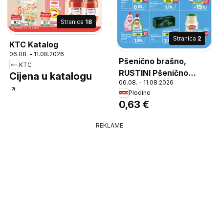
Stranica
18
Stranica
2
KTC Katalog
06.08. - 11.08.2026
Pšenično brašno,
KTC
RUSTINI Pšenično
Cijena u katalogu
06.08. - 11.08.2026
brašno oštro tip 400 1
Plodine
kg
0,63 €
REKLAME