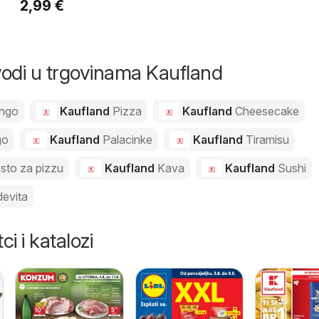
2,99 €
Pšenično brašno
g
oštro, T-400 5 kg
zvodi u trgovinama Kaufland
ngo
Kaufland
Pizza
Kaufland
Cheesecake
go
Kaufland
Palacinke
Kaufland
Tiramisu
esto za pizzu
Kaufland
Kava
Kaufland
Sushi
evita
ci i katalozi