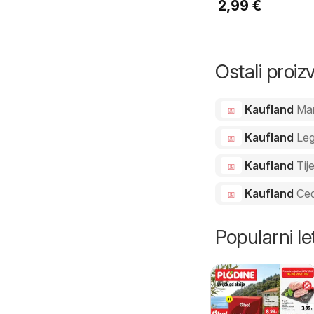
2,99 €
Pšenično brašno
oštro, T-400 5 k
Ostali proi
Kaufland
Ma
Kaufland
Le
Kaufland
Tij
Kaufland
Ced
Popularni let