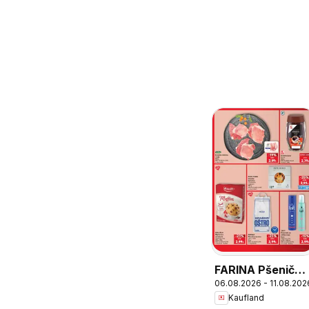
FARINA Pšenično
06.08.2026 - 11.08.202
brašno oštro, T-
Kaufland
400, FARINA