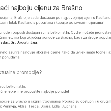
onaći najbolju cijenu za Brašno
ijama, Brašno je sada dostupan po najpovoljnijoj cijeni u Kaufland
tualni letak Kaufland s popustima i kupujte po izvrsnim cijenama!
nude i popusti dostupni su na Letkomat.hr. Ovdje možete jednosta
tačnim letcima koji uključuju ponude za Brašno, kao i za druge popula
aslac
,
Sir
,
Jogurt
i
Jaja
.
no ažurira najnovije akcijske cijene, tako da uvijek imate točne i 
jim ponudama.
ktualne promocije?
icu Letkomat.hr.
čne letke i ne propustite najbolje ponude!
omocije za Brašno u raznim trgovinama. Popusti su dostupni i u drugi
Pennyja, Aldija, Tesca, Spara, Lidla i Auchana.