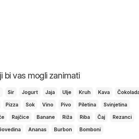
ji bi vas mogli zanimati
c
Sir
Jogurt
Jaja
Ulje
Kruh
Kava
Čokolad
Pizza
Sok
Vino
Pivo
Piletina
Svinjetina
če
Rajčice
Banane
Riža
Riba
Čaj
Rezanci
Govedina
Ananas
Burbon
Bomboni