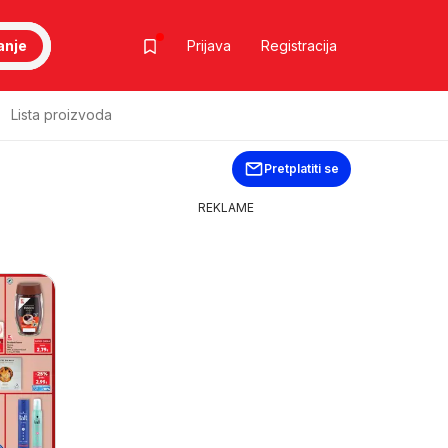
anje
Prijava
Registracija
Lista proizvoda
Pretplatiti se
REKLAME