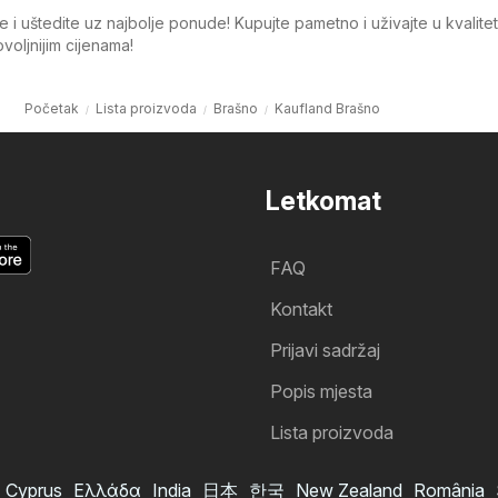
 i uštedite uz najbolje ponude! Kupujte pametno i uživajte u kvalite
oljnijim cijenama!
Početak
Lista proizvoda
Brašno
Kaufland Brašno
Letkomat
FAQ
Kontakt
Prijavi sadržaj
Popis mjesta
Lista proizvoda
Cyprus
Ελλάδα
India
日本
한국
New Zealand
România