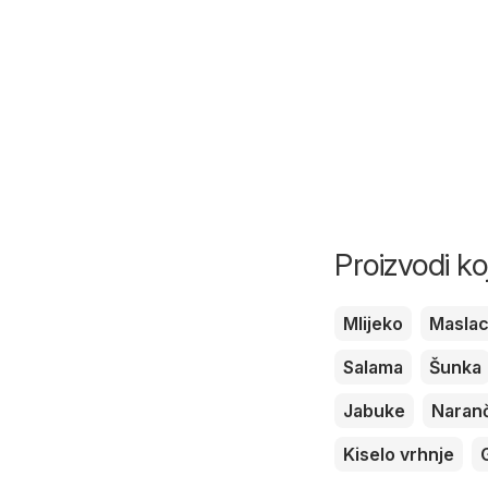
Proizvodi ko
Mlijeko
Masla
Salama
Šunka
Jabuke
Naran
Kiselo vrhnje