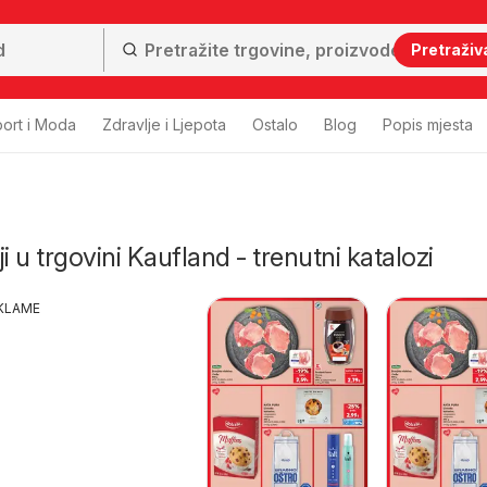
Pretraživ
ort i Moda
Zdravlje i Ljepota
Ostalo
Blog
Popis mjesta
i u trgovini Kaufland - trenutni katalozi
KLAME