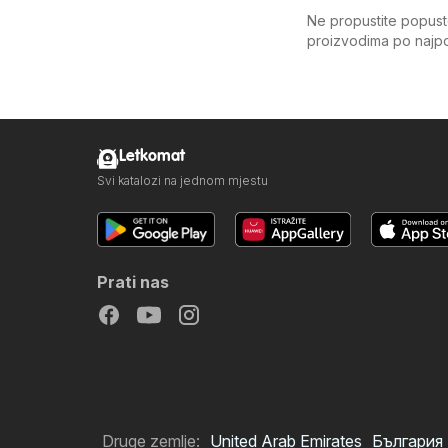
Ne propustite popuste
proizvodima po najpov
Letkomat
Svi katalozi na jednom mjestu
Prati nas
Druge zemlje:
United Arab Emirates
България