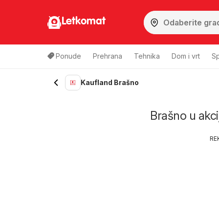
Letkomat
Ponude
Prehrana
Tehnika
Dom i vrt
Sp
Kaufland Brašno
Brašno u akcij
RE