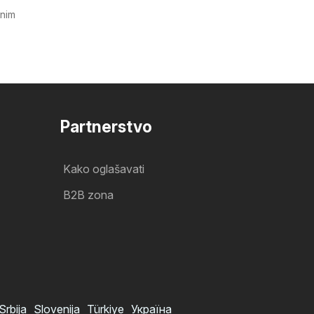
tnim
Partnerstvo
Kako oglašavati
B2B zona
Srbija
Slovenija
Türkiye
Україна