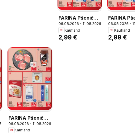
FARINA Pšenično
FARINA Pš
06.08.2026 - 11.08.2026
06.08.2026 - 1
brašno oštro, T-
brašno ošt
Kaufland
Kaufland
400, FARINA
400, FARI
2,99 €
2,99 €
Pšenično brašno
Pšenično b
oštro, T-400 5 kg
oštro, T-4
FARINA Pšenično
6
06.08.2026 - 11.08.2026
brašno oštro, T-
Kaufland
400, FARINA