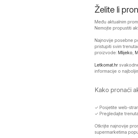
Želite li pr
Među aktualnim promoc
Nemojte propustiti ak
Najnovije posebne po
pristupiti svim trenu
proizvode:
Mlijeko
,
M
Letkomat.hr
svakodnev
informacije o najbol
Kako pronaći a
✓ Posjetite web-stran
✓ Pregledajte trenuta
Otkrijte najnovije pr
supermarketima poput 