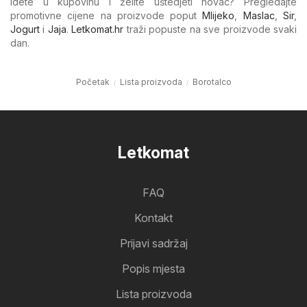
Idete u kupovinu i želite uštedjeti novac? Pregledajte
promotivne cijene na proizvode poput
Mlijeko
,
Maslac
,
Sir
,
Jogurt
i
Jaja
.
Letkomat.hr
traži popuste na sve proizvode svaki
dan.
Početak
Lista proizvoda
Borotalco
Letkomat
FAQ
Kontakt
Prijavi sadržaj
Popis mjesta
Lista proizvoda