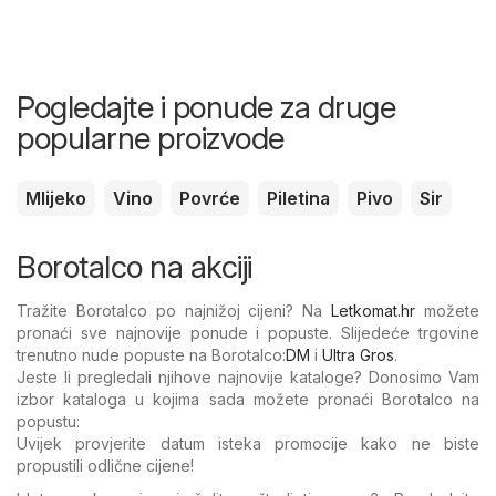
Pogledajte i ponude za druge
popularne proizvode
Mlijeko
Vino
Povrće
Piletina
Pivo
Sir
Borotalco na akciji
Tražite Borotalco po najnižoj cijeni? Na
Letkomat.hr
možete
pronaći sve najnovije ponude i popuste. Slijedeće trgovine
trenutno nude popuste na Borotalco:
DM
i
Ultra Gros
.
Jeste li pregledali njihove najnovije kataloge? Donosimo Vam
izbor kataloga u kojima sada možete pronaći Borotalco na
popustu:
Uvijek provjerite datum isteka promocije kako ne biste
propustili odlične cijene!