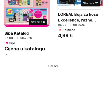
Stranica
21
LOREAL Boja za kosu
Excellence, razne
Stranica
6
06.08. - 11.08.2026
vrste, komad
Kaufland
Bipa Katalog
4,99 €
06.08. - 19.08.2026
Bipa
Cijena u katalogu
REKLAME