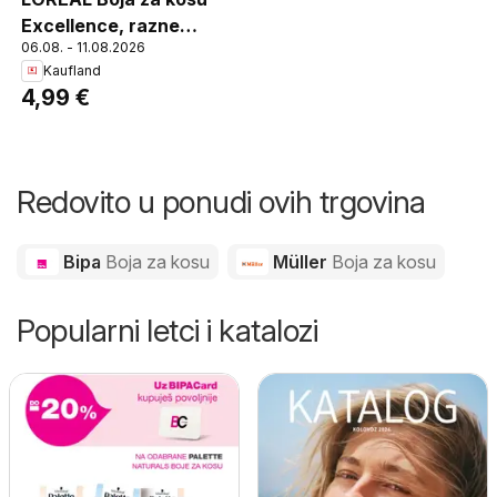
Excellence, razne
06.08. - 11.08.2026
vrste, komad
Kaufland
4,99 €
Redovito u ponudi ovih trgovina
Bipa
Boja za kosu
Müller
Boja za kosu
Popularni letci i katalozi