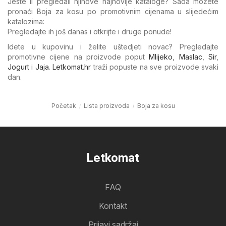
Jeste li pregledali njihove najnovije kataloge? Sada možete
pronaći Boja za kosu po promotivnim cijenama u slijedećim
katalozima:
Pregledajte ih još danas i otkrijte i druge ponude!
Idete u kupovinu i želite uštedjeti novac? Pregledajte
promotivne cijene na proizvode poput
Mlijeko
,
Maslac
,
Sir
,
Jogurt
i
Jaja
.
Letkomat.hr
traži popuste na sve proizvode svaki
dan.
Početak
Lista proizvoda
Boja za kosu
Letkomat
FAQ
Kontakt
Prijavi sadržaj