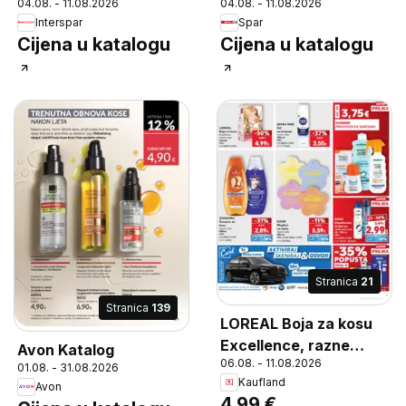
04.08. - 11.08.2026
04.08. - 11.08.2026
Interspar
Spar
Cijena u katalogu
Cijena u katalogu
Stranica
21
Stranica
139
LOREAL Boja za kosu
Excellence, razne
Avon Katalog
06.08. - 11.08.2026
vrste, komad
01.08. - 31.08.2026
Kaufland
Avon
4,99 €