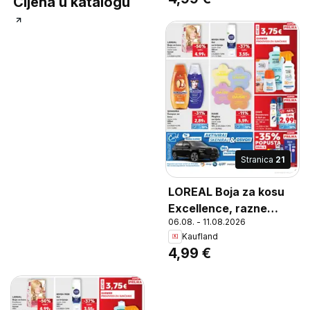
Cijena u katalogu
Stranica
21
LOREAL Boja za kosu
Excellence, razne
06.08. - 11.08.2026
vrste, komad
Kaufland
4,99 €