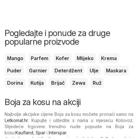
Pogledajte i ponude za druge
popularne proizvode
Mango
Parfem
Kofer
Mlijeko
Krema
Puder
Garnier
Deterdžent
Ulje
Maskara
Dorina
Kutija
Brijač
Zewa
Ruž
Boja za kosu na akciji
Najbolje akcijske cijene Boja za kosu možete pronaći samo na
Letkomat.hr
. Kupujte i uštedite s nama u mjesecu Kolovoz.
Slijedeće trgovine trenutno nude popuste na Boja za
kosu:
Kaufland
,
Spar
i
Interspar
.