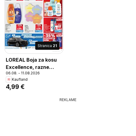
Stranica
21
LOREAL Boja za kosu
Excellence, razne
06.08. - 11.08.2026
vrste, komad
Kaufland
4,99 €
REKLAME