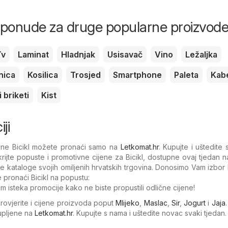
i ponude za druge popularne proizvod
Tv
Laminat
Hladnjak
Usisavač
Vino
Ležaljka
nica
Kosilica
Trosjed
Smartphone
Paleta
Kab
 briketi
Kist
ji
jene Bicikl možete pronaći samo na
Letkomat.hr
. Kupujte i uštedite
rijte popuste i promotivne cijene za Bicikl, dostupne ovaj tjedan 
e kataloge svojih omiljenih hrvatskih trgovina. Donosimo Vam izbor
 pronaći Bicikl na popustu:
um isteka promocije kako ne biste propustili odlične cijene!
Provjerite i cijene proizvoda poput
Mlijeko
,
Maslac
,
Sir
,
Jogurt
i
Jaja
kupljene na
Letkomat.hr
. Kupujte s nama i uštedite novac svaki tjedan.