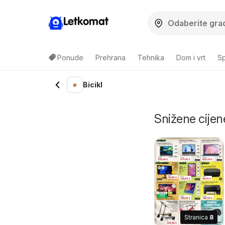
Letkomat
Ponude
Prehrana
Tehnika
Dom i vrt
Sp
Bicikl
Snižene cijene
Stranica
8