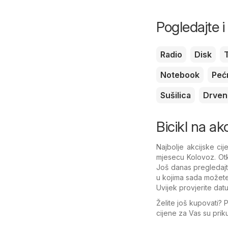
Pogledajte 
Radio
Disk
Notebook
Peć
Sušilica
Drveni
Bicikl na akci
Najbolje akcijske ci
mjesecu Kolovoz. Otk
Još danas pregledajt
u kojima sada možete
Uvijek provjerite dat
Želite još kupovati? 
cijene za Vas su pri