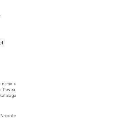
e
el
 s nama u
na
Pevex
.
 kataloga
. Najbolje