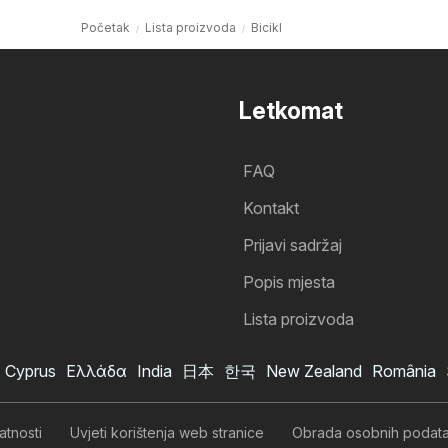
Početak
Lista proizvoda
Bicikl
Letkomat
FAQ
Kontakt
Prijavi sadržaj
Popis mjesta
Lista proizvoda
Cyprus
Ελλάδα
India
日本
한국
New Zealand
România
atnosti
Uvjeti korištenja web stranice
Obrada osobnih podat