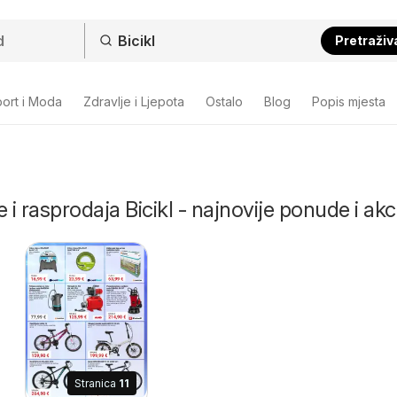
Pretraživ
ort i Moda
Zdravlje i Ljepota
Ostalo
Blog
Popis mjesta
 i rasprodaja Bicikl - najnovije ponude i akc
Stranica
11