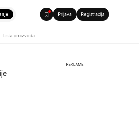
anje
Prijava
Registracija
Lista proizvoda
REKLAME
ije