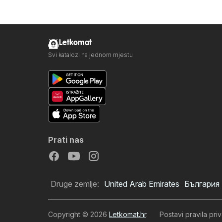
Letkomat
Svi katalozi na jednom mjestu
Prati nas
Druge zemlje:
United Arab Emirates
България
Copyright © 2026
Letkomat.hr
.
Postavi pravila priv