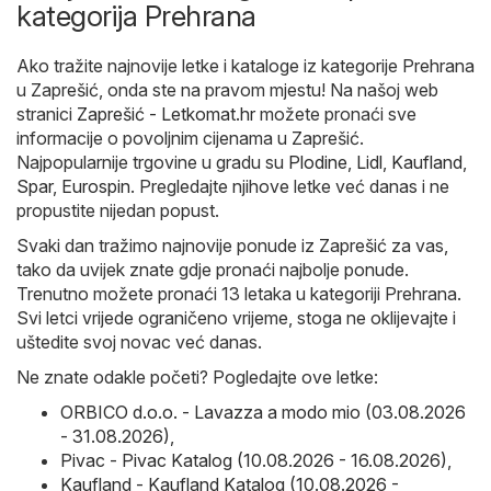
kategorija Prehrana
Ako tražite najnovije letke i kataloge iz kategorije Prehrana
u Zaprešić, onda ste na pravom mjestu! Na našoj web
stranici
Zaprešić - Letkomat.hr
možete pronaći sve
informacije o povoljnim cijenama u Zaprešić.
Najpopularnije trgovine u gradu su
Plodine
,
Lidl
,
Kaufland
,
Spar
,
Eurospin
. Pregledajte njihove letke već danas i ne
propustite nijedan popust.
Svaki dan tražimo najnovije ponude iz Zaprešić za vas,
tako da uvijek znate gdje pronaći najbolje ponude.
Trenutno možete pronaći 13 letaka u kategoriji Prehrana.
Svi letci vrijede ograničeno vrijeme, stoga ne oklijevajte i
uštedite svoj novac već danas.
Ne znate odakle početi? Pogledajte ove letke:
ORBICO d.o.o. - Lavazza a modo mio (03.08.2026
- 31.08.2026)
,
Pivac - Pivac Katalog (10.08.2026 - 16.08.2026)
,
Kaufland - Kaufland Katalog (10.08.2026 -