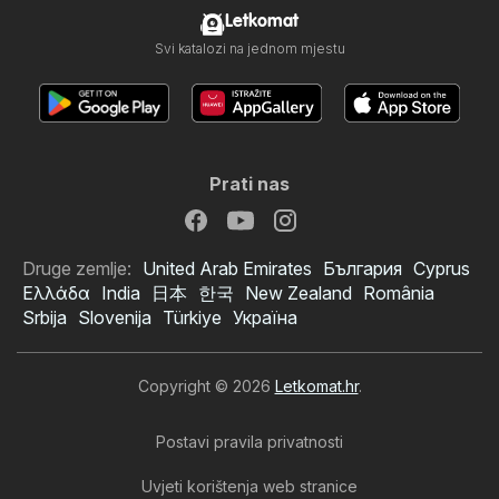
Letkomat
Svi katalozi na jednom mjestu
Prati nas
Druge zemlje:
United Arab Emirates
България
Cyprus
Ελλάδα
India
日本
한국
New Zealand
România
Srbija
Slovenija
Türkiye
Україна
Copyright © 2026
Letkomat.hr
.
Postavi pravila privatnosti
Uvjeti korištenja web stranice