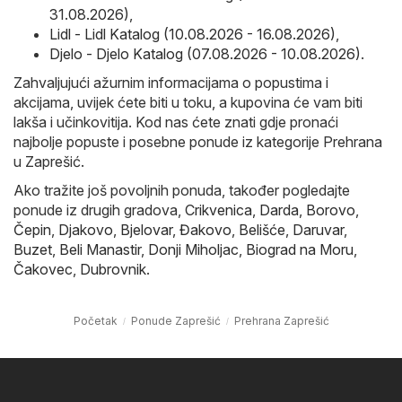
31.08.2026)
,
Lidl - Lidl Katalog (10.08.2026 - 16.08.2026)
,
Djelo - Djelo Katalog (07.08.2026 - 10.08.2026)
.
Zahvaljujući ažurnim informacijama o popustima i
akcijama, uvijek ćete biti u toku, a kupovina će vam biti
lakša i učinkovitija. Kod nas ćete znati gdje pronaći
najbolje popuste i posebne ponude iz kategorije Prehrana
u Zaprešić.
Ako tražite još povoljnih ponuda, također pogledajte
ponude iz drugih gradova,
Crikvenica
,
Darda
,
Borovo
,
Čepin
,
Djakovo
,
Bjelovar
,
Đakovo
,
Belišće
,
Daruvar
,
Buzet
,
Beli Manastir
,
Donji Miholjac
,
Biograd na Moru
,
Čakovec
,
Dubrovnik
.
Početak
Ponude Zaprešić
Prehrana Zaprešić