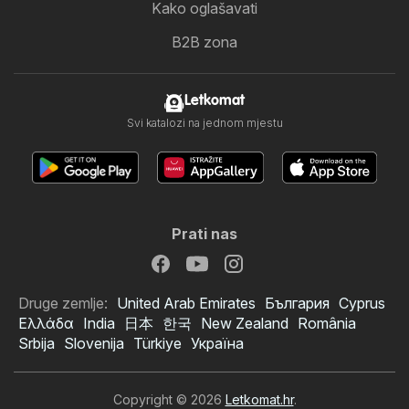
Kako oglašavati
B2B zona
Letkomat
Svi katalozi na jednom mjestu
Prati nas
Druge zemlje:
United Arab Emirates
България
Cyprus
Ελλάδα
India
日本
한국
New Zealand
România
Srbija
Slovenija
Türkiye
Україна
Copyright © 2026
Letkomat.hr
.