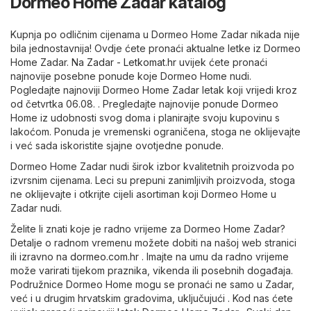
Dormeo Home Zadar katalog
Kupnja po odličnim cijenama u Dormeo Home Zadar nikada nije
bila jednostavnija! Ovdje ćete pronaći aktualne letke iz Dormeo
Home Zadar. Na
Zadar - Letkomat.hr
uvijek ćete pronaći
najnovije posebne ponude koje Dormeo Home nudi.
Pogledajte najnoviji Dormeo Home Zadar letak koji vrijedi kroz
od četvrtka 06.08. . Pregledajte najnovije ponude Dormeo
Home iz udobnosti svog doma i planirajte svoju kupovinu s
lakoćom. Ponuda je vremenski ograničena, stoga ne oklijevajte
i već sada iskoristite sjajne ovotjedne ponude.
Dormeo Home Zadar nudi širok izbor kvalitetnih proizvoda po
izvrsnim cijenama. Leci su prepuni zanimljivih proizvoda, stoga
ne oklijevajte i otkrijte cijeli asortiman koji Dormeo Home u
Zadar nudi.
Želite li znati koje je radno vrijeme za Dormeo Home Zadar?
Detalje o radnom vremenu možete dobiti na našoj web stranici
ili izravno na
dormeo.com.hr
. Imajte na umu da radno vrijeme
može varirati tijekom praznika, vikenda ili posebnih događaja.
Podružnice Dormeo Home mogu se pronaći ne samo u Zadar,
već i u drugim hrvatskim gradovima, uključujući . Kod nas ćete