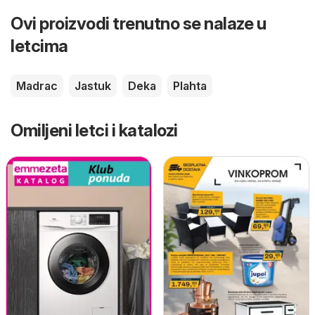
Ovi proizvodi trenutno se nalaze u
letcima
Madrac
Jastuk
Deka
Plahta
Omiljeni letci i katalozi