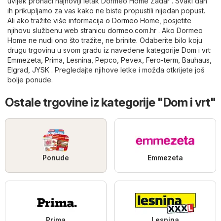
uvijek pronaći najnoviji letak Dormeo Home Zadar . Svaki dan
ih prikupljamo za vas kako ne biste propustili nijedan popust.
Ali ako tražite više informacija o Dormeo Home, posjetite
njihovu službenu web stranicu
dormeo.com.hr
. Ako Dormeo
Home ne nudi ono što tražite, ne brinite. Odaberite bilo koju
drugu trgovinu u svom gradu iz navedene kategorije
Dom i vrt
:
Emmezeta
,
Prima
,
Lesnina
,
Pepco
,
Pevex
,
Fero-term
,
Bauhaus
,
Elgrad
,
JYSK
. Pregledajte njihove letke i možda otkrijete još
bolje ponude.
Ostale trgovine iz kategorije "Dom i vrt"
Ponude
Emmezeta
Prima
Lesnina