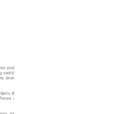
evex pod
g sadrži
te širok
jeću ili
 Pevex i
ujemo da