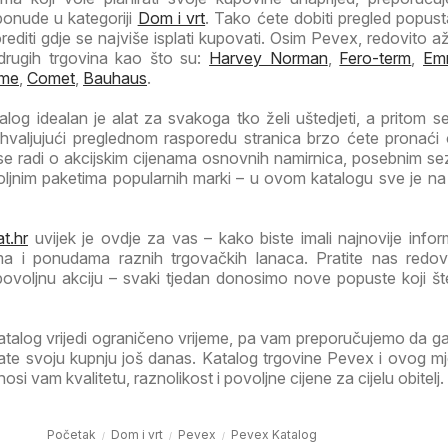
ponude u kategoriji
Dom i vrt
. Tako ćete dobiti pregled popust
orediti gdje se najviše isplati kupovati. Osim Pevex, redovito a
drugih trgovina kao što su:
Harvey Norman
,
Fero-term
,
Em
me
,
Comet
,
Bauhaus
.
og idealan je alat za svakoga tko želi uštedjeti, a pritom se
Zahvaljujući preglednom rasporedu stranica brzo ćete pronaći
 se radi o akcijskim cijenama osnovnih namirnica, posebnim s
voljnim paketima popularnih marki – u ovom katalogu sve je n
t.hr
uvijek je ovdje za vas – kako biste imali najnovije infor
ma i ponudama raznih trgovačkih lanaca. Pratite nas redov
 povoljnu akciju – svaki tjedan donosimo nove popuste koji š
atalog vrijedi ograničeno vrijeme, pa vam preporučujemo da 
irate svoju kupnju još danas. Katalog trgovine Pevex i ovog m
i vam kvalitetu, raznolikost i povoljne cijene za cijelu obitelj.
Početak
Dom i vrt
Pevex
Pevex Katalog