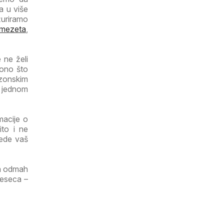
a u više
žuriramo
mezeta
,
 ne želi
 ono što
ezonskim
a jednom
macije o
ito i ne
tede vaš
ga odmah
jeseca –