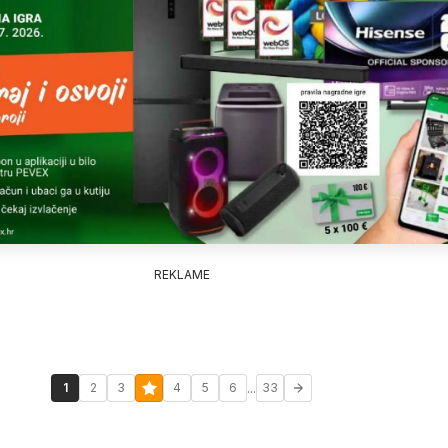
REKLAME
...
1
2
3
4
5
6
33