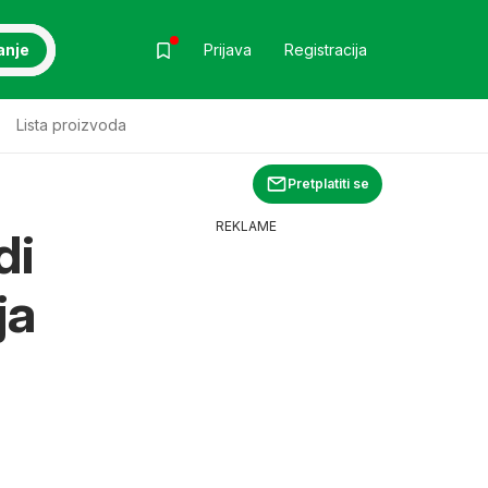
anje
Prijava
Registracija
Lista proizvoda
Pretplatiti se
REKLAME
di
ja