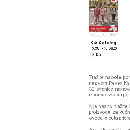
Kik Katalog
10.08. - 16.08.2026
Kik
Tražite najbolje p
nazivom Pevex Kata
32 stranica najnovi
izbor proizvoda po p
Nije važno tražite 
proizvode za kućne
ovoga je puta pripr
Ako ste među onim