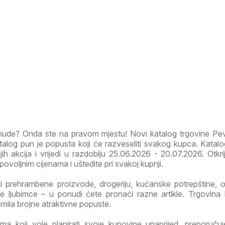
onude? Onda ste na pravom mjestu! Novi katalog trgovine P
log pun je popusta koji će razveseliti svakog kupca. Katalo
jih akcija i vrijedi u razdoblju 25.06.2026 - 20.07.2026. Otkrij
ovoljnim cijenama i uštedite pri svakoj kupnji.
li prehrambene proizvode, drogeriju, kućanske potrepštine, od
 ljubimce – u ponudi ćete pronaći razne artikle. Trgovina
emila brojne atraktivne popuste.
a koji vole planirati svoje kupovine unaprijed, preporuč