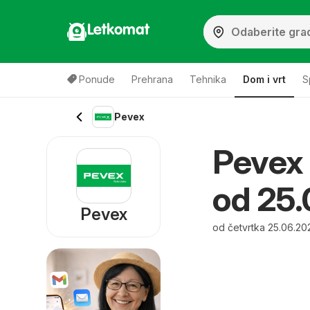
Letkomat
Ponude
Prehrana
Tehnika
Dom i vrt
S
Pevex
Pevex 
od 25.
Pevex
od četvrtka 25.06.20