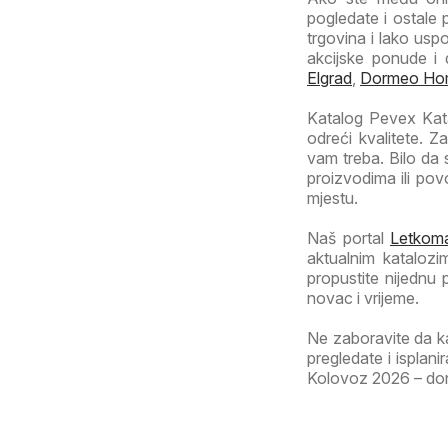
pogledate i ostale 
trgovina i lako usp
akcijske ponude i 
Elgrad
,
Dormeo Ho
Katalog Pevex Katal
odreći kvalitete. 
vam treba. Bilo da
proizvodima ili po
mjestu.
Naš portal
Letkoma
aktualnim katalozi
propustite nijednu
novac i vrijeme.
Ne zaboravite da k
pregledate i isplan
Kolovoz 2026 – donos