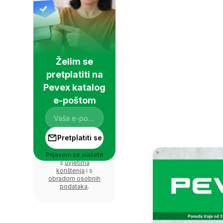
Želim se
pretplatiti na
Pevex katalog
e-poštom
Pretplatiti se
Prijavom se slažete
s
uvjetima
korištenja
i s
obradom osobnih
podataka
.