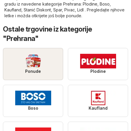
gradu iz navedene kategorije
Prehrana
:
Plodine
,
Boso
,
Kaufland
,
Stanić Diskont
,
Spar
,
Pivac
,
Lidl
. Pregledajte njihove
letke i možda otkrijete još bolje ponude.
Ostale trgovine iz kategorije
"Prehrana"
Ponude
Plodine
Boso
Kaufland