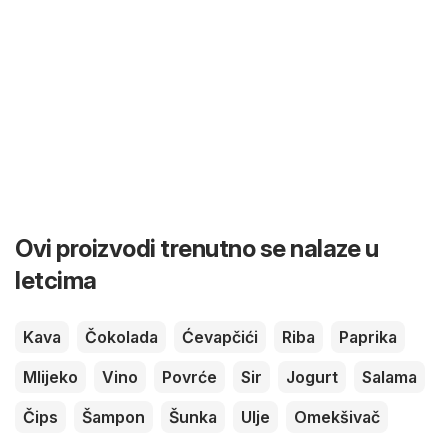
Ovi proizvodi trenutno se nalaze u
letcima
Kava
Čokolada
Ćevapčići
Riba
Paprika
Mlijeko
Vino
Povrće
Sir
Jogurt
Salama
Čips
Šampon
Šunka
Ulje
Omekšivač