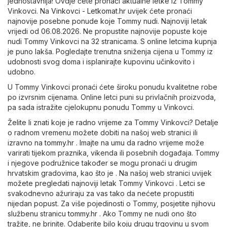
jednostavnija! Ovdje ćete pronaći aktualne letke iz Tommy
Vinkovci. Na
Vinkovci - Letkomat.hr
uvijek ćete pronaći
najnovije posebne ponude koje Tommy nudi. Najnoviji letak
vrijedi od 06.08.2026. Ne propustite najnovije popuste koje
nudi Tommy Vinkovci na 32 stranicama. S online letcima kupnja
je puno lakša. Pogledajte trenutna sniženja cijena u Tommy iz
udobnosti svog doma i isplanirajte kupovinu učinkovito i
udobno.
U Tommy Vinkovci pronaći ćete široku ponudu kvalitetne robe
po izvrsnim cijenama. Online letci puni su privlačnih proizvoda,
pa sada istražite cjelokupnu ponudu Tommy u Vinkovci.
Želite li znati koje je radno vrijeme za Tommy Vinkovci? Detalje
o radnom vremenu možete dobiti na našoj web stranici ili
izravno na
tommy.hr
. Imajte na umu da radno vrijeme može
varirati tijekom praznika, vikenda ili posebnih događaja. Tommy
i njegove podružnice također se mogu pronaći u drugim
hrvatskim gradovima, kao što je . Na našoj web stranici uvijek
možete pregledati najnoviji letak Tommy Vinkovci . Letci se
svakodnevno ažuriraju za vas tako da nećete propustiti
nijedan popust. Za više pojedinosti o Tommy, posjetite njihovu
službenu stranicu
tommy.hr
. Ako Tommy ne nudi ono što
tražite, ne brinite. Odaberite bilo koju drugu trgovinu u svom