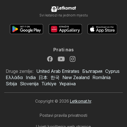
Letkomat
Svi katalozi na jednom mjestu
Prati nas
Druge zemlje:
United Arab Emirates
България
Cyprus
Ελλάδα
India
日本
한국
New Zealand
România
Srbija
Slovenija
Türkiye
Україна
Copyright © 2026
Letkomat.hr
.
Postavi pravila privatnosti
Uvjeti korištenja web stranice