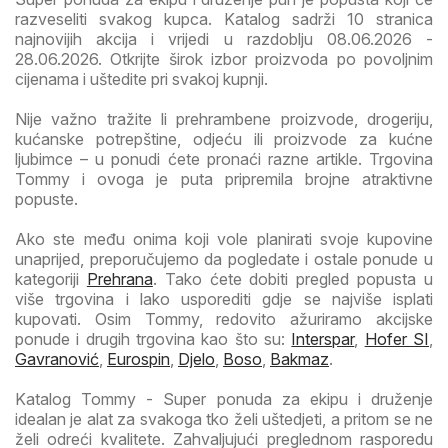
razveseliti svakog kupca. Katalog sadrži 10 stranica
najnovijih akcija i vrijedi u razdoblju 08.06.2026 -
28.06.2026. Otkrijte širok izbor proizvoda po povoljnim
cijenama i uštedite pri svakoj kupnji.
Nije važno tražite li prehrambene proizvode, drogeriju,
kućanske potrepštine, odjeću ili proizvode za kućne
ljubimce – u ponudi ćete pronaći razne artikle. Trgovina
Tommy i ovoga je puta pripremila brojne atraktivne
popuste.
Ako ste među onima koji vole planirati svoje kupovine
unaprijed, preporučujemo da pogledate i ostale ponude u
kategoriji
Prehrana
. Tako ćete dobiti pregled popusta u
više trgovina i lako usporediti gdje se najviše isplati
kupovati. Osim Tommy, redovito ažuriramo akcijske
ponude i drugih trgovina kao što su:
Interspar
,
Hofer SI
,
Gavranović
,
Eurospin
,
Djelo
,
Boso
,
Bakmaz
.
Katalog Tommy - Super ponuda za ekipu i druženje
idealan je alat za svakoga tko želi uštedjeti, a pritom se ne
želi odreći kvalitete. Zahvaljujući preglednom rasporedu