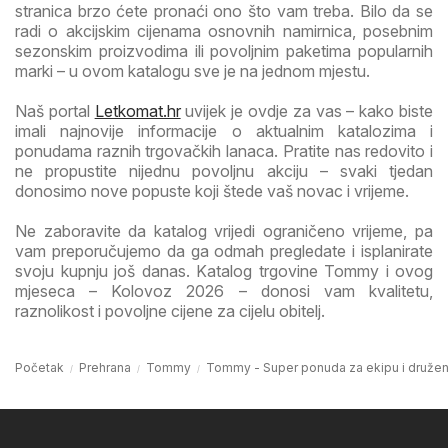
stranica brzo ćete pronaći ono što vam treba. Bilo da se
radi o akcijskim cijenama osnovnih namirnica, posebnim
sezonskim proizvodima ili povoljnim paketima popularnih
marki – u ovom katalogu sve je na jednom mjestu.
Naš portal
Letkomat.hr
uvijek je ovdje za vas – kako biste
imali najnovije informacije o aktualnim katalozima i
ponudama raznih trgovačkih lanaca. Pratite nas redovito i
ne propustite nijednu povoljnu akciju – svaki tjedan
donosimo nove popuste koji štede vaš novac i vrijeme.
Ne zaboravite da katalog vrijedi ograničeno vrijeme, pa
vam preporučujemo da ga odmah pregledate i isplanirate
svoju kupnju još danas. Katalog trgovine Tommy i ovog
mjeseca – Kolovoz 2026 – donosi vam kvalitetu,
raznolikost i povoljne cijene za cijelu obitelj.
Početak
Prehrana
Tommy
Tommy - Super ponuda za ekipu i družen