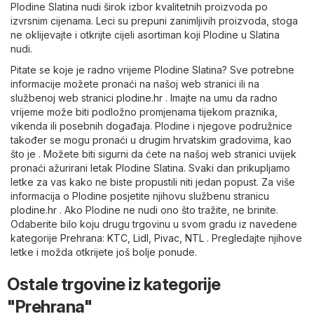
Plodine Slatina nudi širok izbor kvalitetnih proizvoda po
izvrsnim cijenama. Leci su prepuni zanimljivih proizvoda, stoga
ne oklijevajte i otkrijte cijeli asortiman koji Plodine u Slatina
nudi.
Pitate se koje je radno vrijeme Plodine Slatina? Sve potrebne
informacije možete pronaći na našoj web stranici ili na
službenoj web stranici
plodine.hr
. Imajte na umu da radno
vrijeme može biti podložno promjenama tijekom praznika,
vikenda ili posebnih događaja. Plodine i njegove podružnice
također se mogu pronaći u drugim hrvatskim gradovima, kao
što je . Možete biti sigurni da ćete na našoj web stranici uvijek
pronaći ažurirani letak Plodine Slatina. Svaki dan prikupljamo
letke za vas kako ne biste propustili niti jedan popust. Za više
informacija o Plodine posjetite njihovu službenu stranicu
plodine.hr
. Ako Plodine ne nudi ono što tražite, ne brinite.
Odaberite bilo koju drugu trgovinu u svom gradu iz navedene
kategorije
Prehrana
:
KTC
,
Lidl
,
Pivac
,
NTL
. Pregledajte njihove
letke i možda otkrijete još bolje ponude.
Ostale trgovine iz kategorije
"Prehrana"