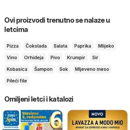
Ovi proizvodi trenutno se nalaze u
letcima
Pizza
Čokolada
Salata
Paprika
Mlijeko
Vino
Orhideja
Pivo
Krumpir
Sir
Kobasica
Šampon
Sok
Mljeveno meso
Pileći file
Omiljeni letci i katalozi