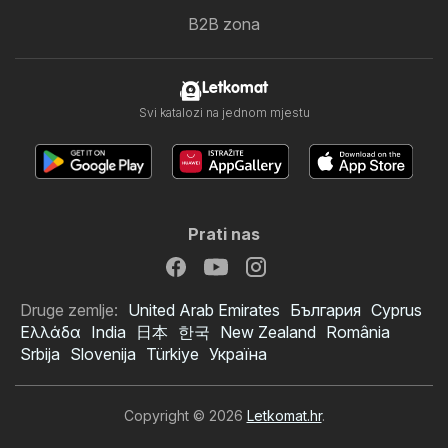
B2B zona
Letkomat
Svi katalozi na jednom mjestu
Prati nas
Druge zemlje:
United Arab Emirates
България
Cyprus
Ελλάδα
India
日本
한국
New Zealand
România
Srbija
Slovenija
Türkiye
Україна
Copyright © 2026
Letkomat.hr
.