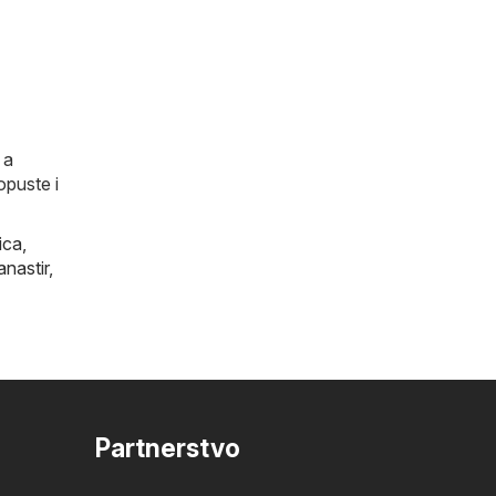
 a
opuste i
ica
,
anastir
,
Partnerstvo