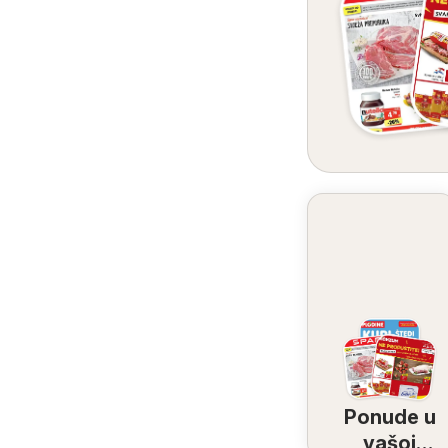
Ponude u
vašoj