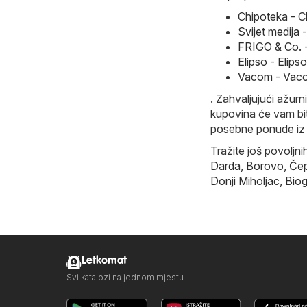
Chipoteka - C
Svijet medija 
FRIGO & Co. 
Elipso - Elip
Vacom - Vaco
. Zahvaljujući ažurn
kupovina će vam biti
posebne ponude iz k
Tražite još povoljn
Darda
,
Borovo
,
Čep
Donji Miholjac
,
Biog
Letkomat
Svi katalozi na jednom mjestu