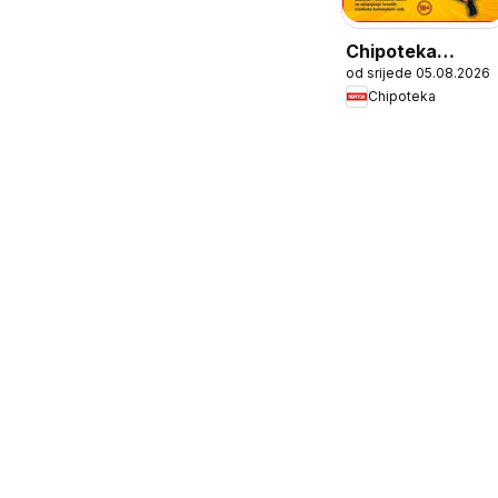
Chipoteka
od srijede 05.08.2026
Katalog
Chipoteka