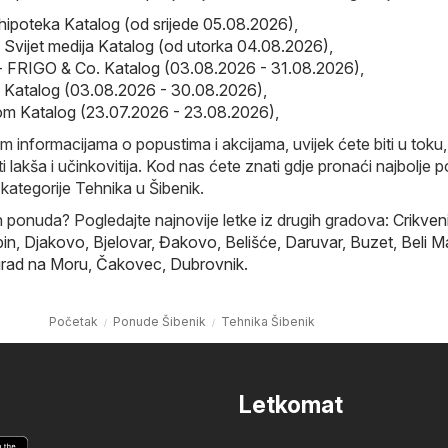
hipoteka Katalog (od srijede 05.08.2026)
,
- Svijet medija Katalog (od utorka 04.08.2026)
,
- FRIGO & Co. Katalog (03.08.2026 - 31.08.2026)
,
so Katalog (03.08.2026 - 30.08.2026)
,
m Katalog (23.07.2026 - 23.08.2026)
,
im informacijama o popustima i akcijama, uvijek ćete biti u toku,
 lakša i učinkovitija. Kod nas ćete znati gdje pronaći najbolje p
ategorije Tehnika u Šibenik.
ih ponuda? Pogledajte najnovije letke iz drugih gradova:
Crikven
in
,
Djakovo
,
Bjelovar
,
Đakovo
,
Belišće
,
Daruvar
,
Buzet
,
Beli M
rad na Moru
,
Čakovec
,
Dubrovnik
.
Početak
Ponude Šibenik
Tehnika Šibenik
Letkomat