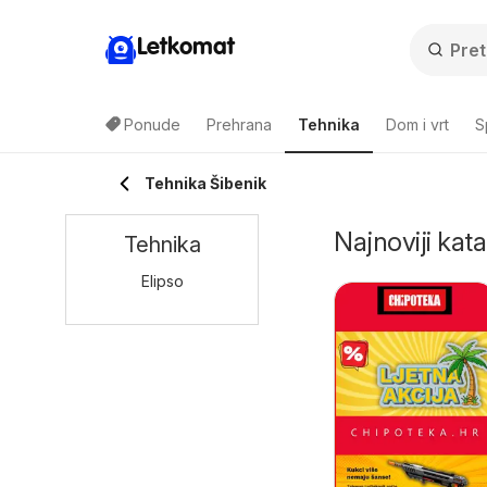
Letkomat
Ponude
Prehrana
Tehnika
Dom i vrt
S
Tehnika Šibenik
Najnoviji kata
Tehnika
Elipso