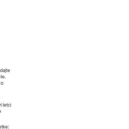
edajte
te.
 o
e
 letci
e
etke: