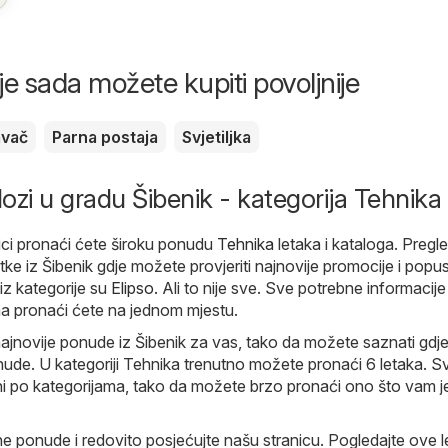
je sada možete kupiti povoljnije
avač
Parna postaja
Svjetiljka
lozi u gradu Šibenik - kategorija Tehnika
ici pronaći ćete široku ponudu
Tehnika
letaka i kataloga. Pregl
tke iz Šibenik gdje možete provjeriti najnovije promocije i popus
iz kategorije su
Elipso
. Ali to nije sve. Sve potrebne informacije
 pronaći ćete na jednom mjestu.
ajnovije ponude iz Šibenik za vas, tako da možete saznati gdj
nude. U kategoriji Tehnika trenutno možete pronaći 6 letaka. Svi
ni po kategorijama, tako da možete brzo pronaći ono što vam j
ne ponude i redovito posjećujte našu stranicu. Pogledajte ove l