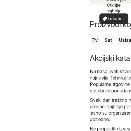
blizini
Otkrijte
najbolje
ponude u
Lokalne
vašoj blizini
Proizvodi ko
ponude
Tv
Sat
Usis
Akcijski kata
Na našoj web stran
najnovije Tehnika le
Popularne trgovine 
posebnim ponudama
Svaki dan tražimo n
pronaći najbolje po
jasno su organizira
potrebno.
Ne propustite izvrs