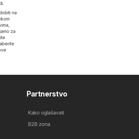
i.
dobiti na
jekom
vima,
ljamo za
ite
daberite
hove
Partnerstvo
Kako oglašavati
B2B zona