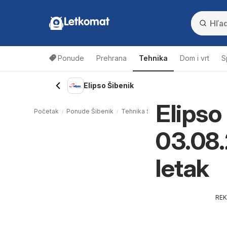
Letkomat
Ponude
Prehrana
Tehnika
Dom i vrt
S
Elipso Šibenik
Elipso
Početak
Ponude Šibenik
Tehnika Šibenik
Elipso Šibenik
03.08.
letak
RE