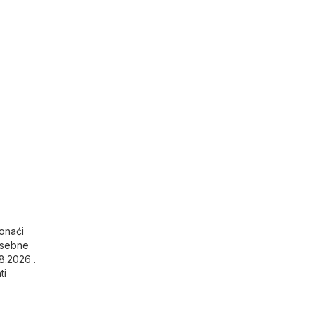
ronaći
osebne
8.2026 .
ti