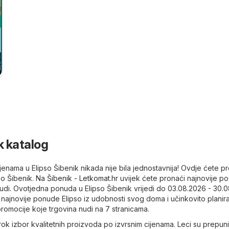
k katalog
jenama u Elipso Šibenik nikada nije bila jednostavnija! Ovdje ćete p
pso Šibenik. Na
Šibenik - Letkomat.hr
uvijek ćete pronaći najnovije p
udi. Ovotjedna ponuda u Elipso Šibenik vrijedi do 03.08.2026 - 30.0
najnovije ponude Elipso iz udobnosti svog doma i učinkovito planira
 promocije koje trgovina nudi na 7 stranicama.
irok izbor kvalitetnih proizvoda po izvrsnim cijenama. Leci su prepuni