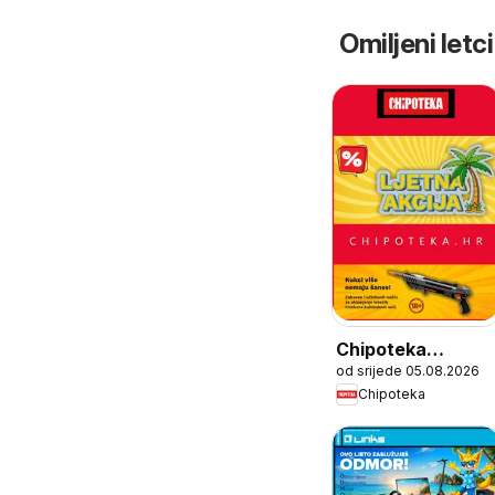
Omiljeni letci
Chipoteka
od srijede 05.08.2026
Katalog
Chipoteka