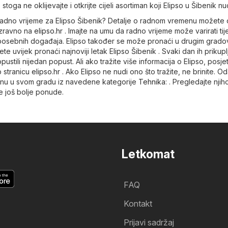
stoga ne oklijevajte i otkrijte cijeli asortiman koji Elipso u Šibenik nud
je radno vrijeme za Elipso Šibenik? Detalje o radnom vremenu možete 
 izravno na
elipso.hr
. Imajte na umu da radno vrijeme može varirati ti
i posebnih događaja. Elipso također se može pronaći u drugim grado
ete uvijek pronaći najnoviji letak Elipso Šibenik . Svaki dan ih prikup
ustili nijedan popust. Ali ako tražite više informacija o Elipso, posjet
 stranicu
elipso.hr
. Ako Elipso ne nudi ono što tražite, ne brinite. O
vinu u svom gradu iz navedene kategorije
Tehnika
: . Pregledajte nji
te još bolje ponude.
Letkomat
FAQ
Kontakt
Prijavi sadržaj