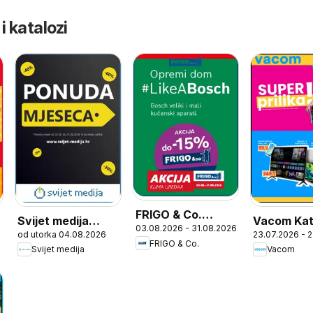
 i katalozi
FRIGO & Co.
Svijet medija
Vacom Kat
03.08.2026 - 31.08.2026
Katalog
od utorka 04.08.2026
23.07.2026 - 
Katalog
FRIGO & Co.
Svijet medija
Vacom