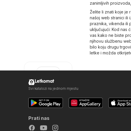
zanimljivih proizvoda, 
Želite li znati koje 
našoj web stranici ili
praznika, vikenda il
uključujući: Kod nas ć
vas kako ne biste prop
njihovu službenu web
bilo koju drugu trgo
letke i možda otkrije
Letkomat
Svi katalozi na jednom mjestu
Elipso
Prati nas