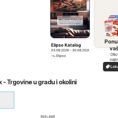
Ponu
Elipso Katalog
vaš
03.08.2026 - 30.08.2026
bliz
Otkr
Elipso
najb
ponu
Lok
vašoj b
pon
 - Trgovine u gradu i okolini
REKLAME