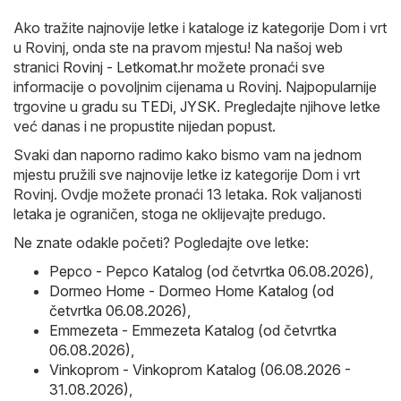
Ako tražite najnovije letke i kataloge iz kategorije Dom i vrt
u Rovinj, onda ste na pravom mjestu! Na našoj web
stranici
Rovinj - Letkomat.hr
možete pronaći sve
informacije o povoljnim cijenama u Rovinj. Najpopularnije
trgovine u gradu su
TEDi
,
JYSK
. Pregledajte njihove letke
već danas i ne propustite nijedan popust.
Svaki dan naporno radimo kako bismo vam na jednom
mjestu pružili sve najnovije letke iz kategorije Dom i vrt
Rovinj. Ovdje možete pronaći 13 letaka. Rok valjanosti
letaka je ograničen, stoga ne oklijevajte predugo.
Ne znate odakle početi? Pogledajte ove letke:
Pepco - Pepco Katalog (od četvrtka 06.08.2026)
,
Dormeo Home - Dormeo Home Katalog (od
četvrtka 06.08.2026)
,
Emmezeta - Emmezeta Katalog (od četvrtka
06.08.2026)
,
Vinkoprom - Vinkoprom Katalog (06.08.2026 -
31.08.2026)
,