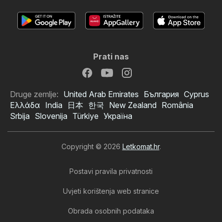
Prati nas
Druge zemlje:
United Arab Emirates
България
Cyprus
Ελλάδα
India
日本
한국
New Zealand
România
Srbija
Slovenija
Türkiye
Україна
Copyright © 2026
Letkomat.hr
.
Postavi pravila privatnosti
Uvjeti korištenja web stranice
Obrada osobnih podataka