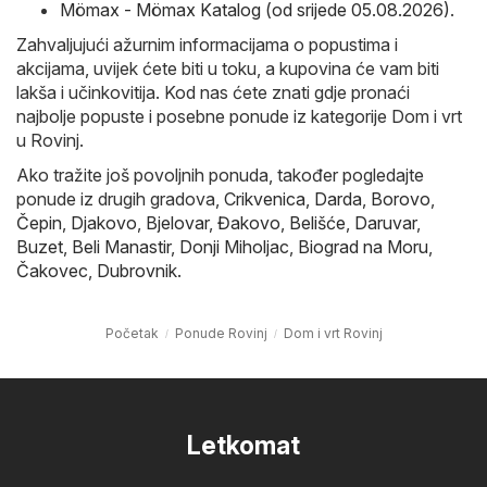
Mömax - Mömax Katalog (od srijede 05.08.2026)
.
Zahvaljujući ažurnim informacijama o popustima i
akcijama, uvijek ćete biti u toku, a kupovina će vam biti
lakša i učinkovitija. Kod nas ćete znati gdje pronaći
najbolje popuste i posebne ponude iz kategorije Dom i vrt
u Rovinj.
Ako tražite još povoljnih ponuda, također pogledajte
ponude iz drugih gradova,
Crikvenica
,
Darda
,
Borovo
,
Čepin
,
Djakovo
,
Bjelovar
,
Đakovo
,
Belišće
,
Daruvar
,
Buzet
,
Beli Manastir
,
Donji Miholjac
,
Biograd na Moru
,
Čakovec
,
Dubrovnik
.
Početak
Ponude Rovinj
Dom i vrt Rovinj
Letkomat