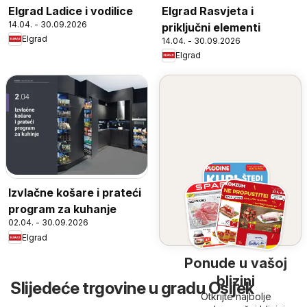
Elgrad Ladice i vodilice
Elgrad Rasvjeta i
14.04. - 30.09.2026
priključni elementi
Elgrad
14.04. - 30.09.2026
Elgrad
Izvlačne košare i prateći
program za kuhanje
02.04. - 30.09.2026
Elgrad
Ponude u vašoj
blizini
Slijedeće trgovine u gradu Osijek
Otkrijte najbolje