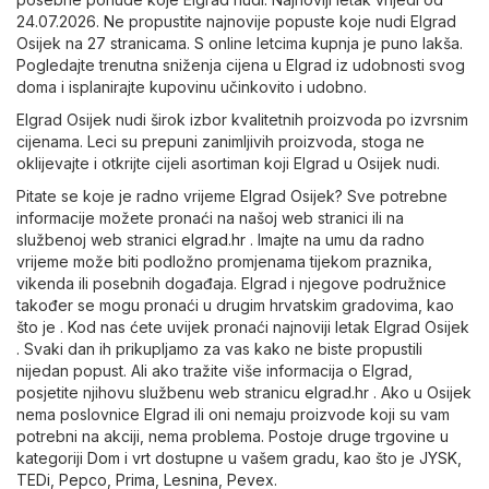
24.07.2026. Ne propustite najnovije popuste koje nudi Elgrad
Osijek na 27 stranicama. S online letcima kupnja je puno lakša.
Pogledajte trenutna sniženja cijena u Elgrad iz udobnosti svog
doma i isplanirajte kupovinu učinkovito i udobno.
Elgrad Osijek nudi širok izbor kvalitetnih proizvoda po izvrsnim
cijenama. Leci su prepuni zanimljivih proizvoda, stoga ne
oklijevajte i otkrijte cijeli asortiman koji Elgrad u Osijek nudi.
Pitate se koje je radno vrijeme Elgrad Osijek? Sve potrebne
informacije možete pronaći na našoj web stranici ili na
službenoj web stranici
elgrad.hr
. Imajte na umu da radno
vrijeme može biti podložno promjenama tijekom praznika,
vikenda ili posebnih događaja. Elgrad i njegove podružnice
također se mogu pronaći u drugim hrvatskim gradovima, kao
što je . Kod nas ćete uvijek pronaći najnoviji letak Elgrad Osijek
. Svaki dan ih prikupljamo za vas kako ne biste propustili
nijedan popust. Ali ako tražite više informacija o Elgrad,
posjetite njihovu službenu web stranicu
elgrad.hr
. Ako u Osijek
nema poslovnice Elgrad ili oni nemaju proizvode koji su vam
potrebni na akciji, nema problema. Postoje druge trgovine u
kategoriji
Dom i vrt
dostupne u vašem gradu, kao što je
JYSK
,
TEDi
,
Pepco
,
Prima
,
Lesnina
,
Pevex
.