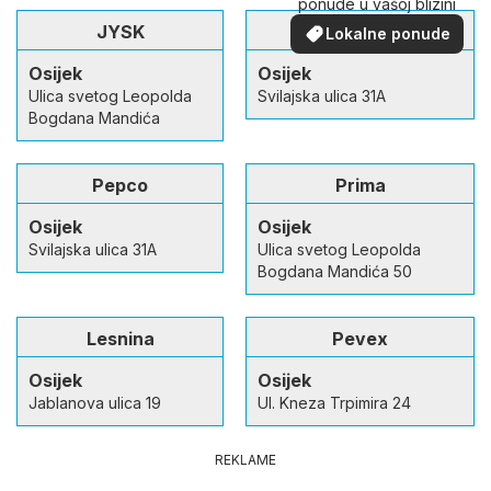
ponude u vašoj blizini
JYSK
TEDi
Lokalne ponude
Osijek
Osijek
Ulica svetog Leopolda
Svilajska ulica 31A
Bogdana Mandića
Pepco
Prima
Osijek
Osijek
Svilajska ulica 31A
Ulica svetog Leopolda
Bogdana Mandića 50
Lesnina
Pevex
Osijek
Osijek
Jablanova ulica 19
Ul. Kneza Trpimira 24
REKLAME