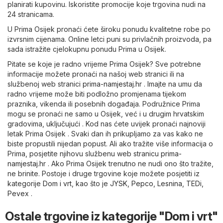
planirati kupovinu. Iskoristite promocije koje trgovina nudi na
24 stranicama.
U Prima Osijek pronaći ćete široku ponudu kvalitetne robe po
izvrsnim cijenama. Online letci puni su privlačnih proizvoda, pa
sada istražite cjelokupnu ponudu Prima u Osijek.
Pitate se koje je radno vrijeme Prima Osijek? Sve potrebne
informacije možete pronaći na našoj web stranici ili na
službenoj web stranici
prima-namjestaj.hr
. Imajte na umu da
radno vrijeme može biti podložno promjenama tijekom
praznika, vikenda ili posebnih događaja. Podružnice Prima
mogu se pronaći ne samo u Osijek, već i u drugim hrvatskim
gradovima, uključujući . Kod nas ćete uvijek pronaći najnoviji
letak Prima Osijek . Svaki dan ih prikupljamo za vas kako ne
biste propustili nijedan popust. Ali ako tražite više informacija o
Prima, posjetite njihovu službenu web stranicu
prima-
namjestaj.hr
. Ako Prima Osijek trenutno ne nudi ono što tražite,
ne brinite. Postoje i druge trgovine koje možete posjetiti iz
kategorije
Dom i vrt
, kao što je
JYSK
,
Pepco
,
Lesnina
,
TEDi
,
Pevex
.
Ostale trgovine iz kategorije "Dom i vrt"