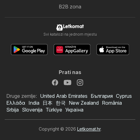
B2B zona
Letkomat
Svi katalozi na jednom mjestu
Prati nas
Druge zemlje:
United Arab Emirates
България
Cyprus
Ελλάδα
India
日本
한국
New Zealand
România
Srbija
Slovenija
Türkiye
Україна
Copyright © 2026
Letkomat.hr
.