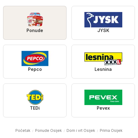
Ponude
JYSK
Pepco
Lesnina
TEDi
Pevex
Početak
Ponude Osijek
Dom i vrt Osijek
Prima Osijek