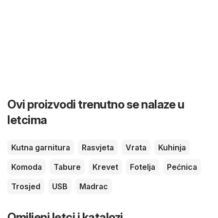
Ovi proizvodi trenutno se nalaze u
letcima
Kutna garnitura
Rasvjeta
Vrata
Kuhinja
Komoda
Tabure
Krevet
Fotelja
Pećnica
Trosjed
USB
Madrac
Omiljeni letci i katalozi