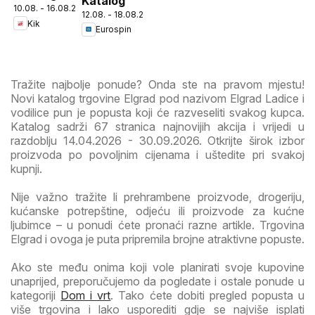
Katalog
10.08. - 16.08.2026
12.08. - 18.08.2026
Kik
Eurospin
Tražite najbolje ponude? Onda ste na pravom mjestu!
Novi katalog trgovine Elgrad pod nazivom Elgrad Ladice i
vodilice pun je popusta koji će razveseliti svakog kupca.
Katalog sadrži 67 stranica najnovijih akcija i vrijedi u
razdoblju 14.04.2026 - 30.09.2026. Otkrijte širok izbor
proizvoda po povoljnim cijenama i uštedite pri svakoj
kupnji.
Nije važno tražite li prehrambene proizvode, drogeriju,
kućanske potrepštine, odjeću ili proizvode za kućne
ljubimce – u ponudi ćete pronaći razne artikle. Trgovina
Elgrad i ovoga je puta pripremila brojne atraktivne popuste.
Ako ste među onima koji vole planirati svoje kupovine
unaprijed, preporučujemo da pogledate i ostale ponude u
kategoriji
Dom i vrt
. Tako ćete dobiti pregled popusta u
više trgovina i lako usporediti gdje se najviše isplati