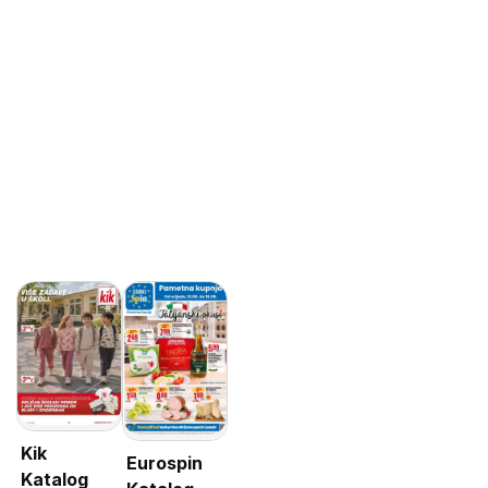
Kik
Eurospin
Katalog