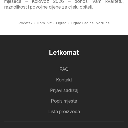
mjeseca – Kolovoz 2026 – donosi vam kvalitetu,
raznolikost i povoljne cijene za cijelu obitelj.
Početak
Dom i vrt
Elgrad
Elgrad Ladice i vodilice
Letkomat
FAQ
Kontakt
Prijavi sadržaj
Popis mjesta
Lista proizvoda