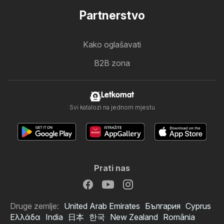
Partnerstvo
Kako oglašavati
B2B zona
Letkomat
Svi katalozi na jednom mjestu
Prati nas
Druge zemlje:
United Arab Emirates
България
Cyprus
Ελλάδα
India
日本
한국
New Zealand
România