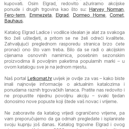
kupovati. Osim Elgrad, redovito ažuriramo akcijske
ponude i drugih trgovina kao što su:
Harvey Norman
,
Fero-term
,
Emmezeta
,
Elgrad
,
Dormeo Home
,
Comet
,
Bauhaus
.
Katalog Elgrad Ladice i vodilice idealan je alat za svakoga
tko želi uštedjeti, a pritom se ne želi odreći kvalitete.
Zahvaljujući preglednom rasporedu stranica brzo ćete
pronaći ono što vam treba. Bilo da se radi o akcijskim
cijenama osnovnih namirnica, posebnim sezonskim
proizvodima ili povoljnim paketima popularnih marki – u
ovom katalogu sve je na jednom mjestu.
Naš portal
Letkomat.hr
uvijek je ovdje za vas – kako biste
imali najnovije informacije o aktualnim katalozima i
ponudama raznih trgovačkih lanaca. Pratite nas redovito i
ne propustite nijednu povoljnu akciju – svaki tjedan
donosimo nove popuste koji štede vaš novac i vrijeme.
Ne zaboravite da katalog vrijedi ograničeno vrijeme, pa
vam preporučujemo da ga odmah pregledate i isplanirate
svoju kupnju još danas. Katalog trgovine Elgrad i ovog