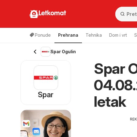
Letkomat
Ponude
Prehrana
Tehnika
Dom i vrt
S
Spar Ogulin
Spar O
04.08.
Spar
letak
RE