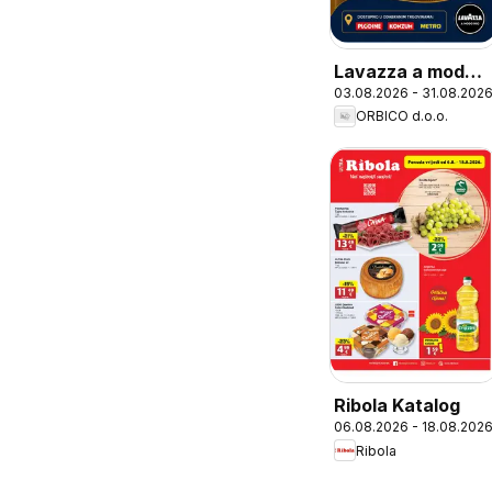
Lavazza a modo
03.08.2026 - 31.08.202
mio
ORBICO d.o.o.
Ribola Katalog
06.08.2026 - 18.08.202
Ribola