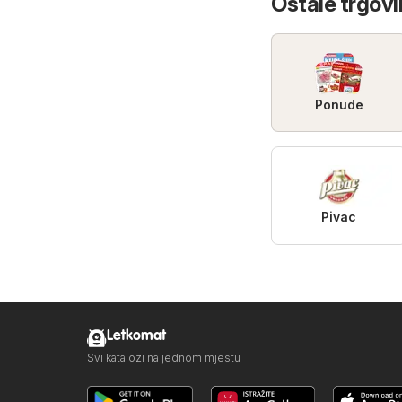
Ostale trgovi
Ponude
Pivac
Letkomat
Svi katalozi na jednom mjestu