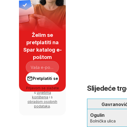
Želim se
pretplatiti na
Spar katalog e-
poštom
Pretplatiti se
Slijedeće tr
Prijavom se slažete
s
uvjetima
korištenja
i s
obradom osobnih
Gavranovi
podataka
.
Ogulin
Bolnička ulica