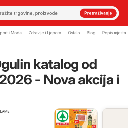
Pretraživanje
port i Moda
Zdravlje i Ljepota
Ostalo
Blog
Popis mjesta
gulin katalog od
2026 - Nova akcija i
KLAME