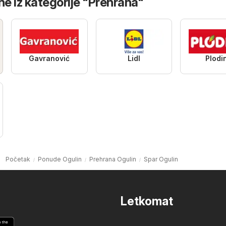
ne iz kategorije "Prehrana"
Gavranović
Lidl
Plodi
Početak
Ponude Ogulin
Prehrana Ogulin
Spar Ogulin
Letkomat