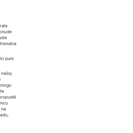
rata
 ponude
uste
 trenutna
.
ci puni
 našoj
i
r mogu
ete
ropustili
anicu
 na
adu,