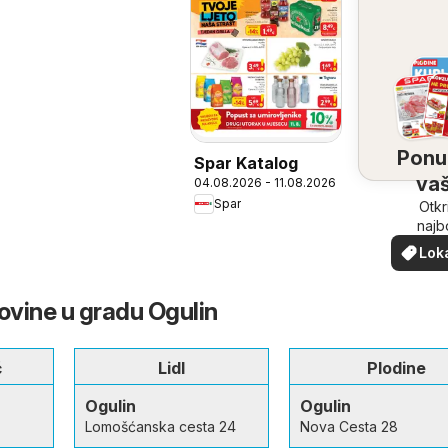
Ponu
Spar Katalog
vaš
04.08.2026 - 11.08.2026
Spar
bliz
Otkr
najb
ponu
Lok
vašoj b
pon
govine u gradu Ogulin
ć
Lidl
Plodine
Ogulin
Ogulin
Lomošćanska cesta 24
Nova Cesta 28