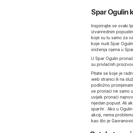
Spar Ogulin 
Inspirirajte se svaki 
izvanrednim popustima
koje su tu samo za va
koje nudi Spar Ogulin
sniženja cijena u Spa
U Spar Ogulin pronaći
su privlačnih proizvo
Pitate se koje je ra
web stranici ili na sl
podložno promjenama 
se pronaći ne samo u 
uvijek pronaći najnovi
nijedan popust. Ali ak
spar.hr
. Ako u Ogulin
akciji, nema problema
kao što je
Gavranovi