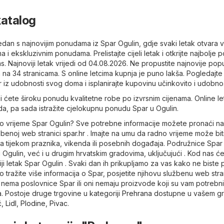
katalog
tjedan s najnovijim ponudama iz Spar Ogulin, gdje svaki letak otvara v
 i ekskluzivnim ponudama. Prelistajte cijeli letak i otkrijte najbolje
s. Najnoviji letak vrijedi od 04.08.2026. Ne propustite najnovije pop
 na 34 stranicama. S online letcima kupnja je puno lakša. Pogledajte
r iz udobnosti svog doma i isplanirajte kupovinu učinkovito i udobno
 ćete široku ponudu kvalitetne robe po izvrsnim cijenama. Online let
da, pa sada istražite cjelokupnu ponudu Spar u Ogulin.
dno vrijeme Spar Ogulin? Sve potrebne informacije možete pronaći na
užbenoj web stranici
spar.hr
. Imajte na umu da radno vrijeme može bit
tijekom praznika, vikenda ili posebnih događaja. Podružnice Spa
Ogulin, već i u drugim hrvatskim gradovima, uključujući . Kod nas ć
ji letak Spar Ogulin . Svaki dan ih prikupljamo za vas kako ne biste p
o tražite više informacija o Spar, posjetite njihovu službenu web str
 nema poslovnice Spar ili oni nemaju proizvode koji su vam potrebni
. Postoje druge trgovine u kategoriji
Prehrana
dostupne u vašem gr
ć
,
Lidl
,
Plodine
,
Pivac
.