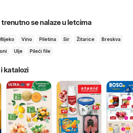
 trenutno se nalaze u letcima
Mlijeko
Vino
Piletina
Sir
Žitarice
Breskva
oni
Ulje
Pileći file
 i katalozi