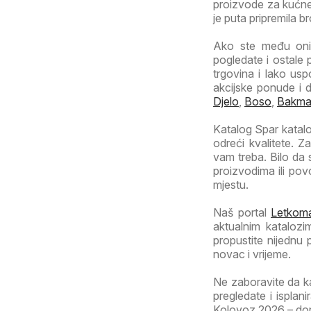
proizvode za kućne 
je puta pripremila b
Ako ste među onim
pogledate i ostale 
trgovina i lako usp
akcijske ponude i 
Djelo
,
Boso
,
Bakm
Katalog Spar katalog
odreći kvalitete. 
vam treba. Bilo da
proizvodima ili po
mjestu.
Naš portal
Letkoma
aktualnim katalozi
propustite nijednu
novac i vrijeme.
Ne zaboravite da k
pregledate i isplan
Kolovoz 2026 – donos