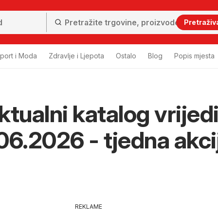
Pretraživ
port i Moda
Zdravlje i Ljepota
Ostalo
Blog
Popis mjesta
ktualni katalog vrijed
06.2026 - tjedna akci
REKLAME