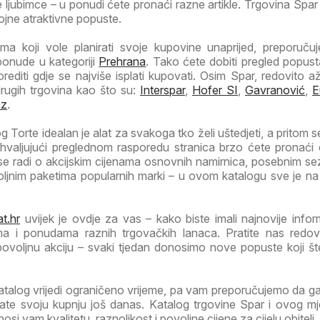
ljubimce – u ponudi ćete pronaći razne artikle. Trgovina Spar
rojne atraktivne popuste.
a koji vole planirati svoje kupovine unaprijed, preporuč
ponude u kategoriji
Prehrana
. Tako ćete dobiti pregled popust
orediti gdje se najviše isplati kupovati. Osim Spar, redovito a
drugih trgovina kao što su:
Interspar
,
Hofer SI
,
Gavranović
,
E
az
.
 Torte idealan je alat za svakoga tko želi uštedjeti, a pritom s
Zahvaljujući preglednom rasporedu stranica brzo ćete pronaći
 se radi o akcijskim cijenama osnovnih namirnica, posebnim s
voljnim paketima popularnih marki – u ovom katalogu sve je n
t.hr
uvijek je ovdje za vas – kako biste imali najnovije infor
ma i ponudama raznih trgovačkih lanaca. Pratite nas redov
 povoljnu akciju – svaki tjedan donosimo nove popuste koji š
atalog vrijedi ograničeno vrijeme, pa vam preporučujemo da 
irate svoju kupnju još danas. Katalog trgovine Spar i ovog m
i vam kvalitetu, raznolikost i povoljne cijene za cijelu obitelj.