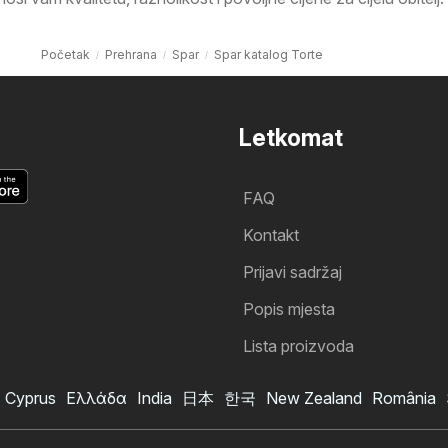
Početak
Prehrana
Spar
Spar katalog Torte
Letkomat
FAQ
Kontakt
Prijavi sadržaj
Popis mjesta
Lista proizvoda
Cyprus
Ελλάδα
India
日本
한국
New Zealand
România
Spar katalog