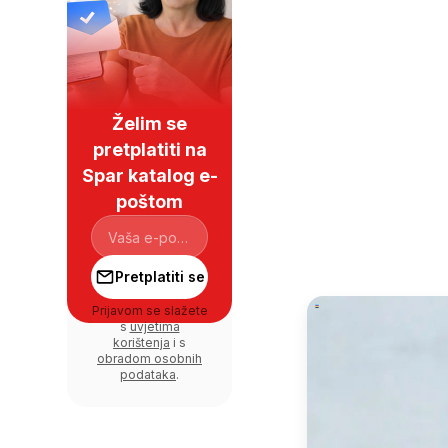
Želim se
pretplatiti na
Spar katalog e-
poštom
Pretplatiti se
Prijavom se slažete
s
uvjetima
korištenja
i s
obradom osobnih
podataka
.