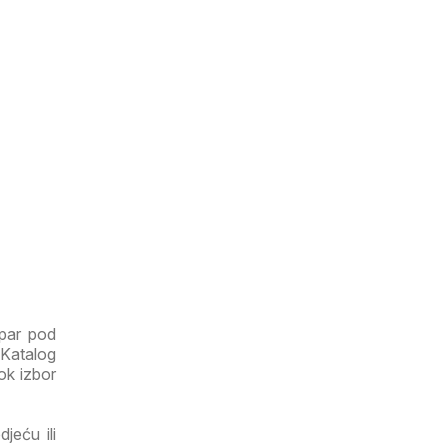
Spar pod
 Katalog
rok izbor
jeću ili