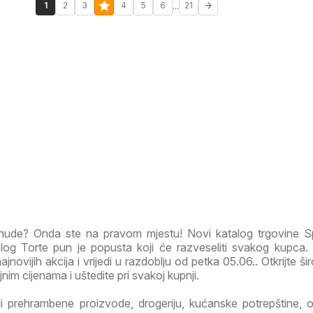
...
1
2
3
4
5
6
21
ponude? Onda ste na pravom mjestu! Novi katalog trgovine 
og Torte pun je popusta koji će razveseliti svakog kupca.
ajnovijih akcija i vrijedi u razdoblju od petka 05.06.. Otkrijte ši
im cijenama i uštedite pri svakoj kupnji.
li prehrambene proizvode, drogeriju, kućanske potrepštine, od