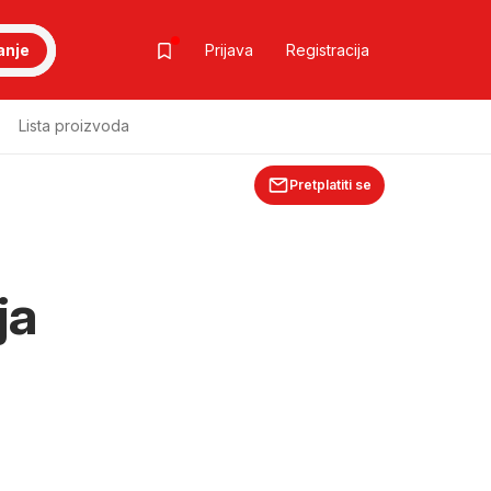
anje
Prijava
Registracija
Lista proizvoda
Pretplatiti se
i
ja