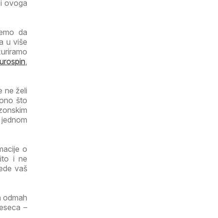
 i ovoga
ujemo da
a u više
žuriramo
urospin
,
e ne želi
 ono što
ezonskim
a jednom
macije o
ito i ne
tede vaš
ga odmah
jeseca –