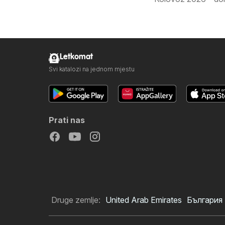
Letkomat
Svi katalozi na jednom mjestu
Prati nas
Druge zemlje:
United Arab Emirates
България