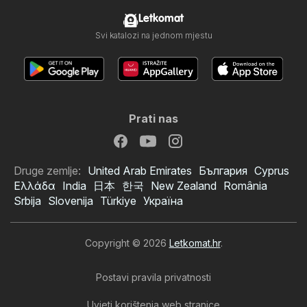
Letkomat
Svi katalozi na jednom mjestu
Prati nas
Druge zemlje:
United Arab Emirates
България
Cyprus
Ελλάδα
India
日本
한국
New Zealand
România
Srbija
Slovenija
Türkiye
Україна
Copyright © 2026
Letkomat.hr
.
Postavi pravila privatnosti
Uvjeti korištenja web stranice