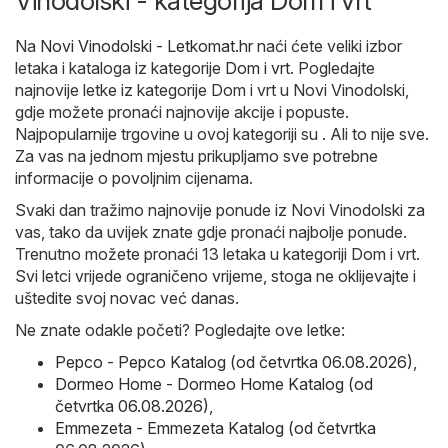
Vinodolski - kategorija Dom i vrt
Na
Novi Vinodolski - Letkomat.hr
naći ćete veliki izbor
letaka i kataloga iz kategorije
Dom i vrt
. Pogledajte
najnovije letke iz kategorije Dom i vrt u Novi Vinodolski,
gdje možete pronaći najnovije akcije i popuste.
Najpopularnije trgovine u ovoj kategoriji su . Ali to nije sve.
Za vas na jednom mjestu prikupljamo sve potrebne
informacije o povoljnim cijenama.
Svaki dan tražimo najnovije ponude iz Novi Vinodolski za
vas, tako da uvijek znate gdje pronaći najbolje ponude.
Trenutno možete pronaći 13 letaka u kategoriji Dom i vrt.
Svi letci vrijede ograničeno vrijeme, stoga ne oklijevajte i
uštedite svoj novac već danas.
Ne znate odakle početi? Pogledajte ove letke:
Pepco - Pepco Katalog (od četvrtka 06.08.2026)
,
Dormeo Home - Dormeo Home Katalog (od
četvrtka 06.08.2026)
,
Emmezeta - Emmezeta Katalog (od četvrtka