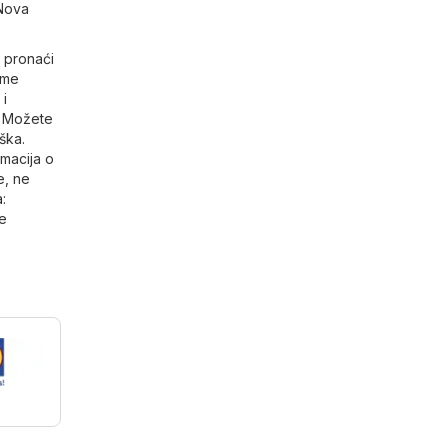
 Nova
 pronaći
eme
 i
. Možete
ška.
rmacija o
e, ne
a
:
je