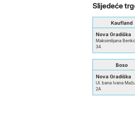
Slijedeće tr
Kaufland
Nova Gradiška
Maksimilijana Benk
34
Boso
Nova Gradiška
Ul. bana Ivana Maž
2A