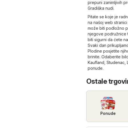
prepuni zanimljivih pr
Gradiška nudi.
Pitate se koje je ra
na našoj web stranici 
može biti podložno p
njegove podružnice t
biti sigurni da ćete n
Svaki dan prikupljamo
Plodine posjetite nji
brinite. Odaberite b
Kaufland
,
Studenac
,
ponude.
Ostale trgovi
Ponude