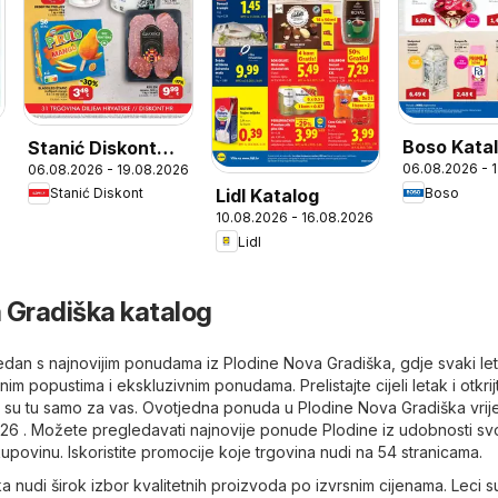
Boso Kata
Stanić Diskont
06.08.2026 - 
06.08.2026 - 19.08.2026
Katalog
Boso
Lidl Katalog
Stanić Diskont
10.08.2026 - 16.08.2026
Lidl
 Gradiška katalog
 tjedan s najnovijim ponudama iz Plodine Nova Gradiška, gdje svaki le
im popustima i ekskluzivnim ponudama. Prelistajte cijeli letak i otkrij
 su tu samo za vas. Ovotjedna ponuda u Plodine Nova Gradiška vrij
026 . Možete pregledavati najnovije ponude Plodine iz udobnosti s
 kupovinu. Iskoristite promocije koje trgovina nudi na 54 stranicama.
 nudi širok izbor kvalitetnih proizvoda po izvrsnim cijenama. Leci s