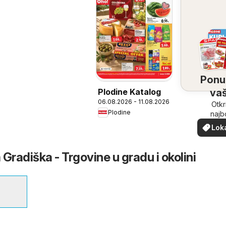
Ponu
Plodine Katalog
vaš
06.08.2026 - 11.08.2026
bliz
Otkr
Plodine
najb
ponu
Lok
vašoj b
pon
Gradiška - Trgovine u gradu i okolini