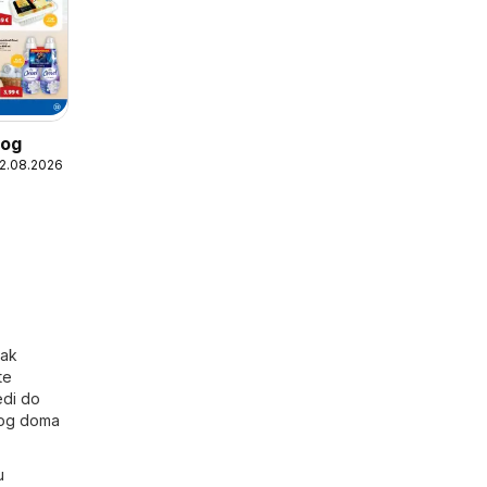
log
12.08.2026
tak
te
edi do
vog doma
u