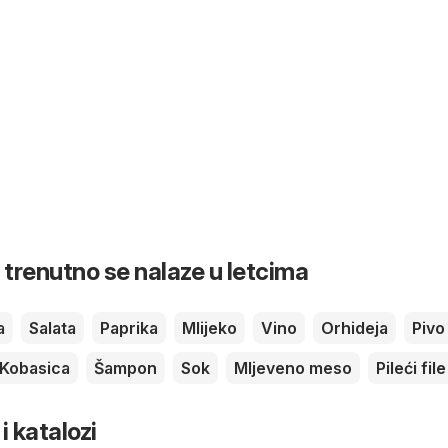
 trenutno se nalaze u letcima
a
Salata
Paprika
Mlijeko
Vino
Orhideja
Pivo
Kobasica
Šampon
Sok
Mljeveno meso
Pileći file
 i katalozi