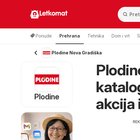
Letkomat
Ponude
Prehrana
Tehnika
Dom i vrt
S
Plodine Nova Gradiška
Plodin
katalo
Plodine
akcija 
RE