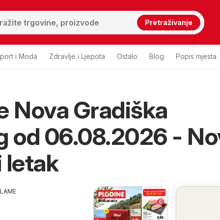
Pretraživanje
port i Moda
Zdravlje i Ljepota
Ostalo
Blog
Popis mjesta
e Nova Gradiška
g od 06.08.2026 - No
i letak
KLAME