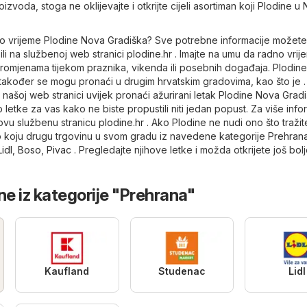
oizvoda, stoga ne oklijevajte i otkrijte cijeli asortiman koji Plodine u
dno vrijeme Plodine Nova Gradiška? Sve potrebne informacije možete
ili na službenoj web stranici
plodine.hr
. Imajte na umu da radno vrij
romjenama tijekom praznika, vikenda ili posebnih događaja. Plodine
akođer se mogu pronaći u drugim hrvatskim gradovima, kao što je 
a našoj web stranici uvijek pronaći ažurirani letak Plodine Nova Gradi
 letke za vas kako ne biste propustili niti jedan popust. Za više info
hovu službenu stranicu
plodine.hr
. Ako Plodine ne nudi ono što tražit
ilo koju drugu trgovinu u svom gradu iz navedene kategorije
Prehran
Lidl
,
Boso
,
Pivac
. Pregledajte njihove letke i možda otkrijete još bol
ne iz kategorije "Prehrana"
Kaufland
Studenac
Lidl