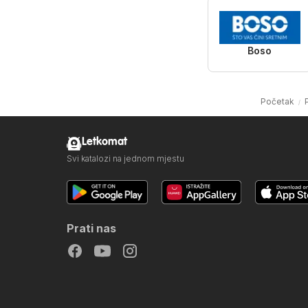
Boso
Početak
Letkomat
Svi katalozi na jednom mjestu
Prati nas