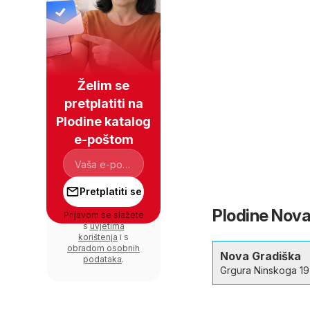
Želim se
pretplatiti na
Plodine katalog
e-poštom
Pretplatiti se
Plodine Nova 
Prijavom se slažete
s
uvjetima
korištenja
i s
obradom osobnih
Nova Gradiška
podataka
.
Grgura Ninskoga 19