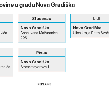
govine u gradu Nova Gradiška
Studenac
Lidl
Nova Gradiška
Nova Gradiška
ovića
Bana Ivana Mažuranića
Ulica kralja Petra Svač
20B
Pivac
Nova Gradiška
uranića
Strossmayerova 1
REKLAME