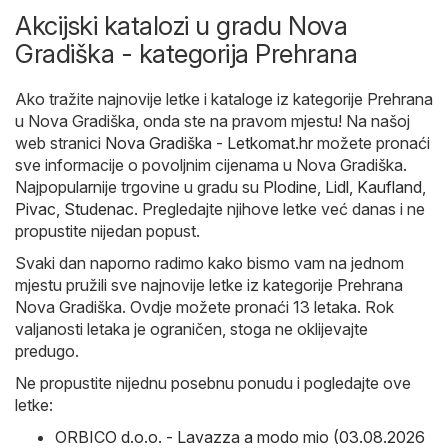
Akcijski katalozi u gradu Nova
Gradiška - kategorija Prehrana
Ako tražite najnovije letke i kataloge iz kategorije Prehrana
u Nova Gradiška, onda ste na pravom mjestu! Na našoj
web stranici
Nova Gradiška - Letkomat.hr
možete pronaći
sve informacije o povoljnim cijenama u Nova Gradiška.
Najpopularnije trgovine u gradu su
Plodine
,
Lidl
,
Kaufland
,
Pivac
,
Studenac
. Pregledajte njihove letke već danas i ne
propustite nijedan popust.
Svaki dan naporno radimo kako bismo vam na jednom
mjestu pružili sve najnovije letke iz kategorije Prehrana
Nova Gradiška. Ovdje možete pronaći 13 letaka. Rok
valjanosti letaka je ograničen, stoga ne oklijevajte
predugo.
Ne propustite nijednu posebnu ponudu i pogledajte ove
letke:
ORBICO d.o.o. - Lavazza a modo mio (03.08.2026