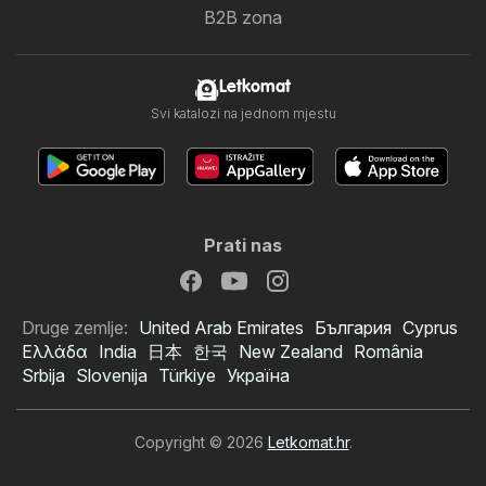
B2B zona
Letkomat
Svi katalozi na jednom mjestu
Prati nas
Druge zemlje:
United Arab Emirates
България
Cyprus
Ελλάδα
India
日本
한국
New Zealand
România
Srbija
Slovenija
Türkiye
Україна
Copyright © 2026
Letkomat.hr
.