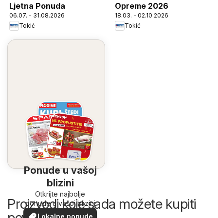
Ljetna Ponuda
Opreme 2026
06.07. - 31.08.2026
18.03. - 02.10.2026
Tokić
Tokić
Ponude u vašoj
blizini
Otkrijte najbolje
Proizvodi koje sada možete kupiti
ponude u vašoj blizini
povoljnije
Lokalne ponude