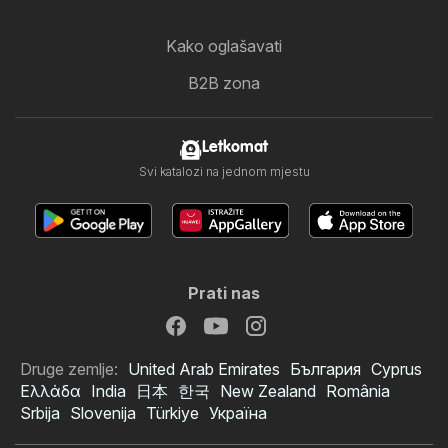
Kako oglašavati
B2B zona
Letkomat
Svi katalozi na jednom mjestu
Prati nas
Druge zemlje:
United Arab Emirates
България
Cyprus
Ελλάδα
India
日本
한국
New Zealand
România
Srbija
Slovenija
Türkiye
Україна