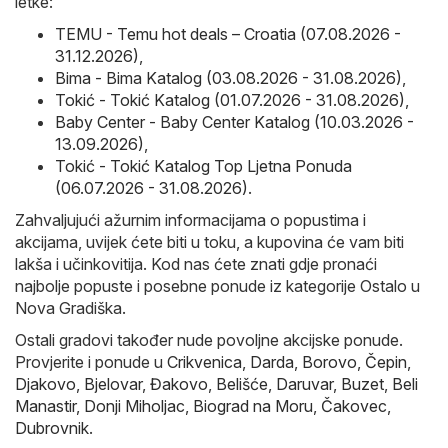
letke:
TEMU - Temu hot deals – Croatia (07.08.2026 -
31.12.2026)
,
Bima - Bima Katalog (03.08.2026 - 31.08.2026)
,
Tokić - Tokić Katalog (01.07.2026 - 31.08.2026)
,
Baby Center - Baby Center Katalog (10.03.2026 -
13.09.2026)
,
Tokić - Tokić Katalog Top Ljetna Ponuda
(06.07.2026 - 31.08.2026)
.
Zahvaljujući ažurnim informacijama o popustima i
akcijama, uvijek ćete biti u toku, a kupovina će vam biti
lakša i učinkovitija. Kod nas ćete znati gdje pronaći
najbolje popuste i posebne ponude iz kategorije Ostalo u
Nova Gradiška.
Ostali gradovi također nude povoljne akcijske ponude.
Provjerite i ponude u
Crikvenica
,
Darda
,
Borovo
,
Čepin
,
Djakovo
,
Bjelovar
,
Đakovo
,
Belišće
,
Daruvar
,
Buzet
,
Beli
Manastir
,
Donji Miholjac
,
Biograd na Moru
,
Čakovec
,
Dubrovnik
.