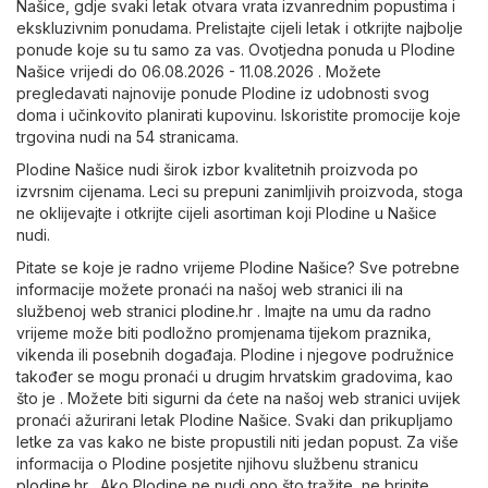
Našice, gdje svaki letak otvara vrata izvanrednim popustima i
ekskluzivnim ponudama. Prelistajte cijeli letak i otkrijte najbolje
ponude koje su tu samo za vas. Ovotjedna ponuda u Plodine
Našice vrijedi do 06.08.2026 - 11.08.2026 . Možete
pregledavati najnovije ponude Plodine iz udobnosti svog
doma i učinkovito planirati kupovinu. Iskoristite promocije koje
trgovina nudi na 54 stranicama.
Plodine Našice nudi širok izbor kvalitetnih proizvoda po
izvrsnim cijenama. Leci su prepuni zanimljivih proizvoda, stoga
ne oklijevajte i otkrijte cijeli asortiman koji Plodine u Našice
nudi.
Pitate se koje je radno vrijeme Plodine Našice? Sve potrebne
informacije možete pronaći na našoj web stranici ili na
službenoj web stranici
plodine.hr
. Imajte na umu da radno
vrijeme može biti podložno promjenama tijekom praznika,
vikenda ili posebnih događaja. Plodine i njegove podružnice
također se mogu pronaći u drugim hrvatskim gradovima, kao
što je . Možete biti sigurni da ćete na našoj web stranici uvijek
pronaći ažurirani letak Plodine Našice. Svaki dan prikupljamo
letke za vas kako ne biste propustili niti jedan popust. Za više
informacija o Plodine posjetite njihovu službenu stranicu
plodine.hr
. Ako Plodine ne nudi ono što tražite, ne brinite.