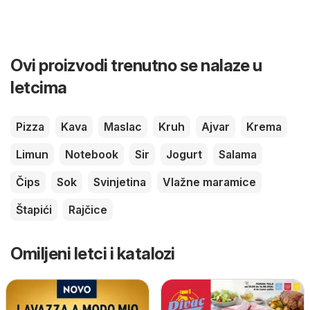
Ovi proizvodi trenutno se nalaze u
letcima
Pizza
Kava
Maslac
Kruh
Ajvar
Krema
Limun
Notebook
Sir
Jogurt
Salama
Čips
Sok
Svinjetina
Vlažne maramice
Štapići
Rajčice
Omiljeni letci i katalozi