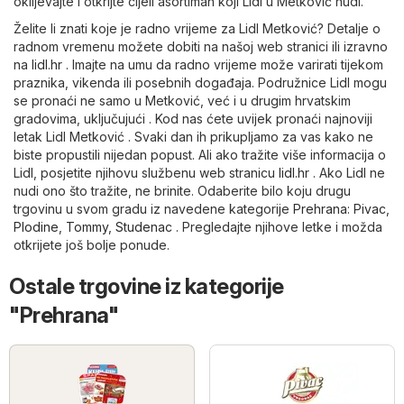
oklijevajte i otkrijte cijeli asortiman koji Lidl u Metković nudi.
Želite li znati koje je radno vrijeme za Lidl Metković? Detalje o
radnom vremenu možete dobiti na našoj web stranici ili izravno
na
lidl.hr
. Imajte na umu da radno vrijeme može varirati tijekom
praznika, vikenda ili posebnih događaja. Podružnice Lidl mogu
se pronaći ne samo u Metković, već i u drugim hrvatskim
gradovima, uključujući . Kod nas ćete uvijek pronaći najnoviji
letak Lidl Metković . Svaki dan ih prikupljamo za vas kako ne
biste propustili nijedan popust. Ali ako tražite više informacija o
Lidl, posjetite njihovu službenu web stranicu
lidl.hr
. Ako Lidl ne
nudi ono što tražite, ne brinite. Odaberite bilo koju drugu
trgovinu u svom gradu iz navedene kategorije
Prehrana
:
Pivac
,
Plodine
,
Tommy
,
Studenac
. Pregledajte njihove letke i možda
otkrijete još bolje ponude.
Ostale trgovine iz kategorije
"Prehrana"