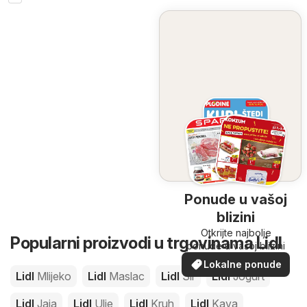
Ponude u vašoj
blizini
Otkrijte najbolje
Popularni proizvodi u trgovinama Lidl
ponude u vašoj blizini
Lokalne ponude
Lidl
Mlijeko
Lidl
Maslac
Lidl
Sir
Lidl
Jogurt
Lidl
Jaja
Lidl
Ulje
Lidl
Kruh
Lidl
Kava