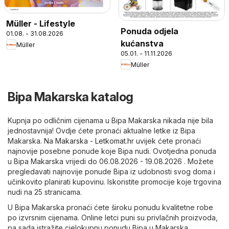
Müller - Lifestyle
Ponuda odjela
01.08. - 31.08.2026
kućanstva
Müller
05.01. - 11.11.2026
Müller
Bipa Makarska katalog
Kupnja po odličnim cijenama u Bipa Makarska nikada nije bila
jednostavnija! Ovdje ćete pronaći aktualne letke iz Bipa
Makarska. Na
Makarska - Letkomat.hr
uvijek ćete pronaći
najnovije posebne ponude koje Bipa nudi. Ovotjedna ponuda
u Bipa Makarska vrijedi do 06.08.2026 - 19.08.2026 . Možete
pregledavati najnovije ponude Bipa iz udobnosti svog doma i
učinkovito planirati kupovinu. Iskoristite promocije koje trgovina
nudi na 25 stranicama.
U Bipa Makarska pronaći ćete široku ponudu kvalitetne robe
po izvrsnim cijenama. Online letci puni su privlačnih proizvoda,
pa sada istražite cjelokupnu ponudu Bipa u Makarska.