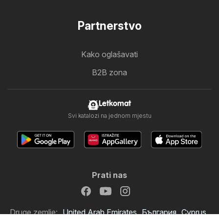
Partnerstvo
Kako oglašavati
B2B zona
Letkomat
Svi katalozi na jednom mjestu
Prati nas
Druge zemlje:
United Arab Emirates
България
Cyprus