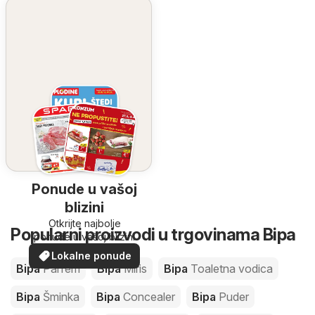
Ponude u vašoj
blizini
Otkrijte najbolje
Popularni proizvodi u trgovinama Bipa
ponude u vašoj blizini
Lokalne ponude
Bipa
Parfem
Bipa
Miris
Bipa
Toaletna vodica
Bipa
Šminka
Bipa
Concealer
Bipa
Puder