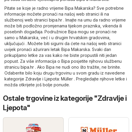
Pitate se koje je radno vrijeme Bipa Makarska? Sve potrebne
informacije možete pronaći na našoj web stranici ili na
službenoj web stranici
bipa.hr
. Imajte na umu da radno vrijeme
može biti podložno promjenama tijekom praznika, vikenda ili
posebnih događaja. Podružnice Bipa mogu se pronaći ne
samo u Makarska, već i u drugim hrvatskim gradovima,
uključujući . Možete biti sigurni da ćete na našoj web stranici
uvijek pronaći ažurirani letak Bipa Makarska. Svaki dan
prikupljamo letke za vas kako ne biste propustili niti jedan
popust. Za više informacija o Bipa posjetite njihovu službenu
stranicu
bipa.hr
. Ako Bipa ne nudi ono što tražite, ne brinite.
Odaberite bilo koju drugu trgovinu u svom gradu iz navedene
kategorije
Zdravlje i Ljepota
:
Müller
. Pregledajte njihove letke i
možda otkrijete još bolje ponude.
Ostale trgovine iz kategorije "Zdravlje i
Ljepota"