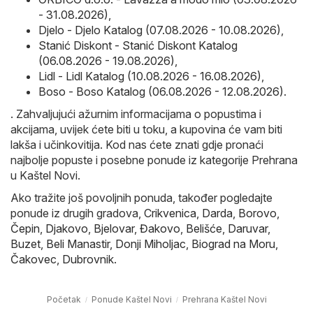
- 31.08.2026)
,
Djelo - Djelo Katalog (07.08.2026 - 10.08.2026)
,
Stanić Diskont - Stanić Diskont Katalog
(06.08.2026 - 19.08.2026)
,
Lidl - Lidl Katalog (10.08.2026 - 16.08.2026)
,
Boso - Boso Katalog (06.08.2026 - 12.08.2026)
.
. Zahvaljujući ažurnim informacijama o popustima i
akcijama, uvijek ćete biti u toku, a kupovina će vam biti
lakša i učinkovitija. Kod nas ćete znati gdje pronaći
najbolje popuste i posebne ponude iz kategorije Prehrana
u Kaštel Novi.
Ako tražite još povoljnih ponuda, također pogledajte
ponude iz drugih gradova,
Crikvenica
,
Darda
,
Borovo
,
Čepin
,
Djakovo
,
Bjelovar
,
Đakovo
,
Belišće
,
Daruvar
,
Buzet
,
Beli Manastir
,
Donji Miholjac
,
Biograd na Moru
,
Čakovec
,
Dubrovnik
.
Početak
Ponude Kaštel Novi
Prehrana Kaštel Novi