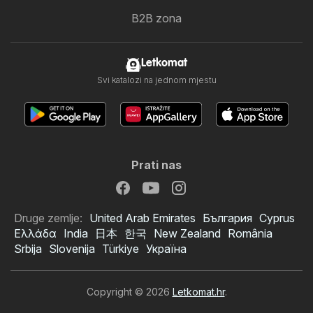
B2B zona
Letkomat
Svi katalozi na jednom mjestu
Prati nas
Druge zemlje:
United Arab Emirates
България
Cyprus
Ελλάδα
India
日本
한국
New Zealand
România
Srbija
Slovenija
Türkiye
Україна
Copyright © 2026
Letkomat.hr
.