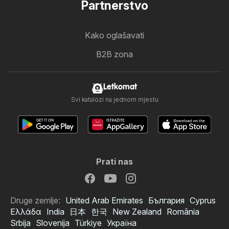
Partnerstvo
Kako oglašavati
B2B zona
Letkomat
Svi katalozi na jednom mjestu
Prati nas
Druge zemlje:
United Arab Emirates
България
Cyprus
Ελλάδα
India
日本
한국
New Zealand
România
Srbija
Slovenija
Türkiye
Україна