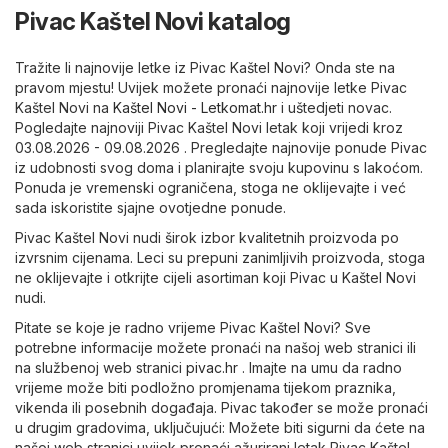
Pivac Kaštel Novi katalog
Tražite li najnovije letke iz Pivac Kaštel Novi? Onda ste na
pravom mjestu! Uvijek možete pronaći najnovije letke Pivac
Kaštel Novi na
Kaštel Novi - Letkomat.hr
i uštedjeti novac.
Pogledajte najnoviji Pivac Kaštel Novi letak koji vrijedi kroz
03.08.2026 - 09.08.2026 . Pregledajte najnovije ponude Pivac
iz udobnosti svog doma i planirajte svoju kupovinu s lakoćom.
Ponuda je vremenski ograničena, stoga ne oklijevajte i već
sada iskoristite sjajne ovotjedne ponude.
Pivac Kaštel Novi nudi širok izbor kvalitetnih proizvoda po
izvrsnim cijenama. Leci su prepuni zanimljivih proizvoda, stoga
ne oklijevajte i otkrijte cijeli asortiman koji Pivac u Kaštel Novi
nudi.
Pitate se koje je radno vrijeme Pivac Kaštel Novi? Sve
potrebne informacije možete pronaći na našoj web stranici ili
na službenoj web stranici
pivac.hr
. Imajte na umu da radno
vrijeme može biti podložno promjenama tijekom praznika,
vikenda ili posebnih događaja. Pivac također se može pronaći
u drugim gradovima, uključujući: Možete biti sigurni da ćete na
našoj web stranici uvijek pronaći ažurirani letak Pivac Kaštel