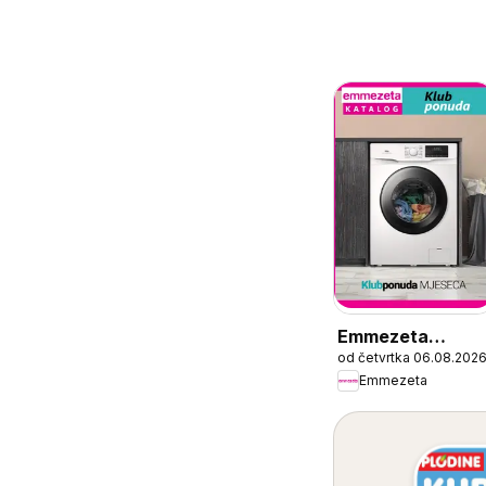
Emmezeta
od četvrtka 06.08.202
Katalog
Emmezeta