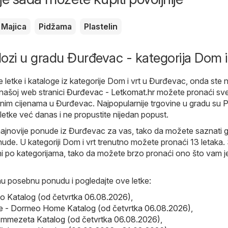
Majica
Pidžama
Plastelin
alozi u gradu Đurđevac - kategorija Dom i
e letke i kataloge iz kategorije Dom i vrt u Đurđevac, onda ste 
našoj web stranici
Đurđevac - Letkomat.hr
možete pronaći sv
jnim cijenama u Đurđevac. Najpopularnije trgovine u gradu su
P
letke već danas i ne propustite nijedan popust.
najnovije ponude iz Đurđevac za vas, tako da možete saznati g
ude. U kategoriji Dom i vrt trenutno možete pronaći 13 letaka. S
ni po kategorijama, tako da možete brzo pronaći ono što vam j
nu posebnu ponudu i pogledajte ove letke:
o Katalog (od četvrtka 06.08.2026)
,
- Dormeo Home Katalog (od četvrtka 06.08.2026)
,
mmezeta Katalog (od četvrtka 06.08.2026)
,