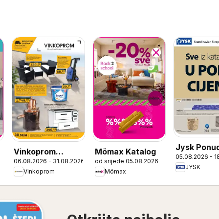
Jysk Ponu
Vinkoprom
Mömax Katalog
05.08.2026 - 1
6
06.08.2026 - 31.08.2026
od srijede 05.08.2026
Katalog
JYSK
Vinkoprom
Mömax