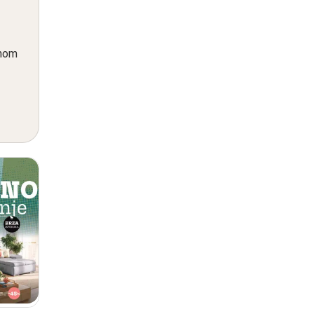
i
dnom