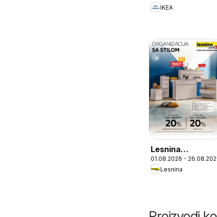
IKEA
Lesnina
01.08.2026 - 26.08.20
Organizacija sa
Lesnina
stilom
Proizvodi ko