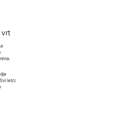
 vrt
na
e
rima
.
dje
vi letci
e