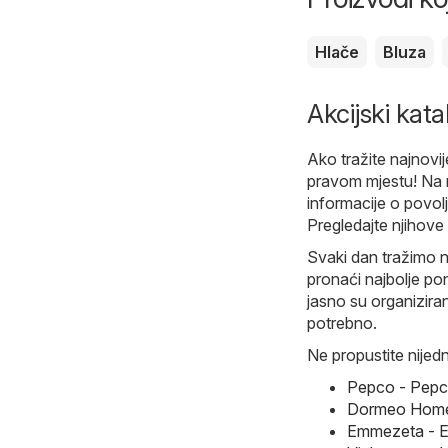
Hlače
Bluza
Akcijski kat
Ako tražite najnovij
pravom mjestu! Na 
informacije o povol
Pregledajte njihove 
Svaki dan tražimo 
pronaći najbolje pon
jasno su organizira
potrebno.
Ne propustite nijed
Pepco - Pepc
Dormeo Home 
Emmezeta - E