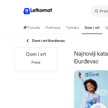
Letkomat
Ponude
Prehrana
Tehnika
Dom i vrt
S
Dom i vrt Đurđevac
Najnoviji kata
Dom i vrt
Đurđevac
Prima