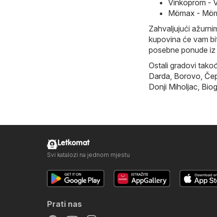
Vinkoprom - 
Mömax - Möma
Zahvaljujući ažurnim
kupovina će vam biti
posebne ponude iz 
Ostali gradovi tako
Darda
,
Borovo
,
Čep
Donji Miholjac
,
Biog
Letkomat
Svi katalozi na jednom mjestu
Prati nas