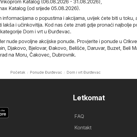
Vinkoprom Katalog (06.08.2026 - 31.08.2026)
,
x Katalog (od srijede 05.08.2026)
.
 informacijama o popustima i akcijama, uvijek ćete biti u toku, 
 lakša i učinkovitija. Kod nas ćete znati gdje pronaći najbolje p
kategorije Dom i vrt u Đurđevac.
đer nude povoljne akcijske ponude. Provjerite i ponude u
Crikve
in
,
Djakovo
,
Bjelovar
,
Đakovo
,
Belišće
,
Daruvar
,
Buzet
,
Beli M
rad na Moru
,
Čakovec
,
Dubrovnik
.
Početak
Ponude Đurđevac
Dom i vrt Đurđevac
Letkomat
FAQ
Kontakt