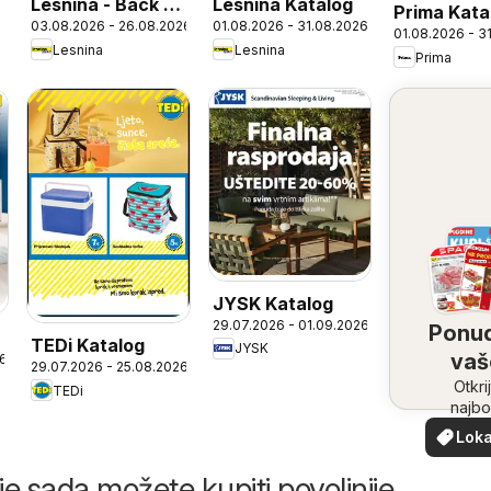
Lesnina - Back 2
Lesnina Katalog
Prima Kata
03.08.2026 - 26.08.2026
01.08.2026 - 31.08.2026
school!
01.08.2026 - 3
Lesnina
Lesnina
Prima
JYSK Katalog
29.07.2026 - 01.09.2026
Ponu
TEDi Katalog
JYSK
vaš
26
29.07.2026 - 25.08.2026
bliz
Otkri
TEDi
najbo
ponud
Loka
vašoj bl
pon
je sada možete kupiti povoljnije