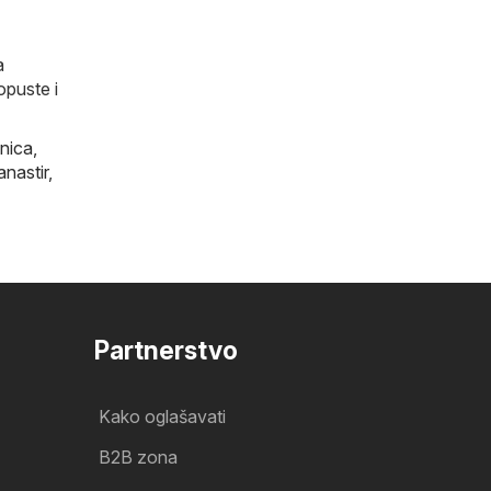
a
opuste i
nica
,
anastir
,
Partnerstvo
Kako oglašavati
B2B zona