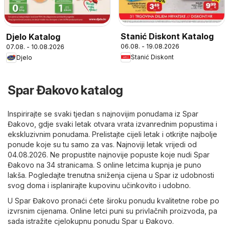
Stanić Diskont Katalog
Djelo Katalog
06.08. - 19.08.2026
07.08. - 10.08.2026
Stanić Diskont
Djelo
Spar Đakovo katalog
Inspirirajte se svaki tjedan s najnovijim ponudama iz Spar
Đakovo, gdje svaki letak otvara vrata izvanrednim popustima i
ekskluzivnim ponudama. Prelistajte cijeli letak i otkrijte najbolje
ponude koje su tu samo za vas. Najnoviji letak vrijedi od
04.08.2026. Ne propustite najnovije popuste koje nudi Spar
Đakovo na 34 stranicama. S online letcima kupnja je puno
lakša. Pogledajte trenutna sniženja cijena u Spar iz udobnosti
svog doma i isplanirajte kupovinu učinkovito i udobno.
U Spar Đakovo pronaći ćete široku ponudu kvalitetne robe po
izvrsnim cijenama. Online letci puni su privlačnih proizvoda, pa
sada istražite cjelokupnu ponudu Spar u Đakovo.