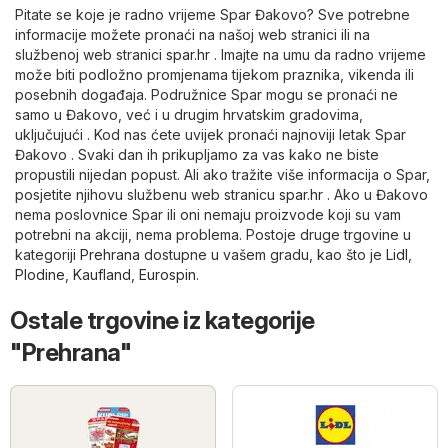
Pitate se koje je radno vrijeme Spar Đakovo? Sve potrebne
informacije možete pronaći na našoj web stranici ili na
službenoj web stranici
spar.hr
. Imajte na umu da radno vrijeme
može biti podložno promjenama tijekom praznika, vikenda ili
posebnih događaja. Podružnice Spar mogu se pronaći ne
samo u Đakovo, već i u drugim hrvatskim gradovima,
uključujući . Kod nas ćete uvijek pronaći najnoviji letak Spar
Đakovo . Svaki dan ih prikupljamo za vas kako ne biste
propustili nijedan popust. Ali ako tražite više informacija o Spar,
posjetite njihovu službenu web stranicu
spar.hr
. Ako u Đakovo
nema poslovnice Spar ili oni nemaju proizvode koji su vam
potrebni na akciji, nema problema. Postoje druge trgovine u
kategoriji
Prehrana
dostupne u vašem gradu, kao što je
Lidl
,
Plodine
,
Kaufland
,
Eurospin
.
Ostale trgovine iz kategorije
"Prehrana"