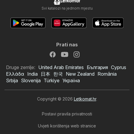
Letkomat
Svi katalozi na jednom mjestu
Prati nas
Druge zemlje:
United Arab Emirates
България
Cyprus
Ελλάδα
India
日本
한국
New Zealand
România
Srbija
Slovenija
Türkiye
Україна
Copyright © 2026
Letkomat.hr
.
Postavi pravila privatnosti
Uvjeti korištenja web stranice