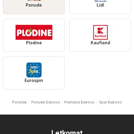
Ponude
Lidl
Plodine
Kaufland
Eurospin
Početak
Ponude Đakovo
Prehrana Đakovo
Spar Đakovo
Letkomat