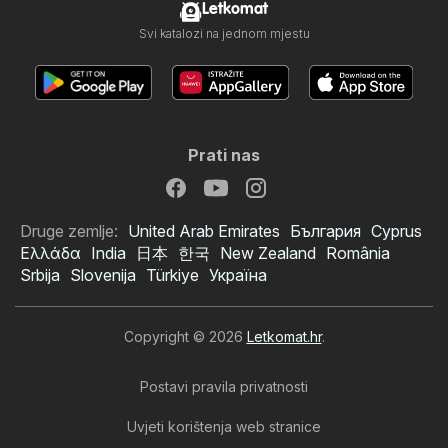
Letkomat
Svi katalozi na jednom mjestu
Prati nas
Druge zemlje:
United Arab Emirates
България
Cyprus
Ελλάδα
India
日本
한국
New Zealand
România
Srbija
Slovenija
Türkiye
Україна
Copyright © 2026
Letkomat.hr
.
Postavi pravila privatnosti
Uvjeti korištenja web stranice