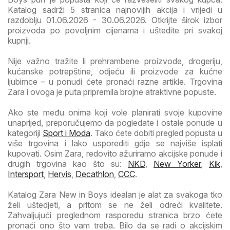
Katalog sadrži 5 stranica najnovijih akcija i vrijedi u
razdoblju 01.06.2026 - 30.06.2026. Otkrijte širok izbor
proizvoda po povoljnim cijenama i uštedite pri svakoj
kupnji.
Nije važno tražite li prehrambene proizvode, drogeriju,
kućanske potrepštine, odjeću ili proizvode za kućne
ljubimce – u ponudi ćete pronaći razne artikle. Trgovina
Zara i ovoga je puta pripremila brojne atraktivne popuste.
Ako ste među onima koji vole planirati svoje kupovine
unaprijed, preporučujemo da pogledate i ostale ponude u
kategoriji
Sport i Moda
. Tako ćete dobiti pregled popusta u
više trgovina i lako usporediti gdje se najviše isplati
kupovati. Osim Zara, redovito ažuriramo akcijske ponude i
drugih trgovina kao što su:
NKD
,
New Yorker
,
Kik
,
Intersport
,
Hervis
,
Decathlon
,
CCC
.
Katalog Zara New in Boys idealan je alat za svakoga tko
želi uštedjeti, a pritom se ne želi odreći kvalitete.
Zahvaljujući preglednom rasporedu stranica brzo ćete
pronaći ono što vam treba. Bilo da se radi o akcijskim