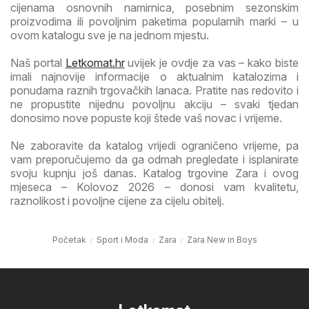
cijenama osnovnih namirnica, posebnim sezonskim
proizvodima ili povoljnim paketima popularnih marki – u
ovom katalogu sve je na jednom mjestu.
Naš portal
Letkomat.hr
uvijek je ovdje za vas – kako biste
imali najnovije informacije o aktualnim katalozima i
ponudama raznih trgovačkih lanaca. Pratite nas redovito i
ne propustite nijednu povoljnu akciju – svaki tjedan
donosimo nove popuste koji štede vaš novac i vrijeme.
Ne zaboravite da katalog vrijedi ograničeno vrijeme, pa
vam preporučujemo da ga odmah pregledate i isplanirate
svoju kupnju još danas. Katalog trgovine Zara i ovog
mjeseca – Kolovoz 2026 – donosi vam kvalitetu,
raznolikost i povoljne cijene za cijelu obitelj.
Početak
Sport i Moda
Zara
Zara New in Boys