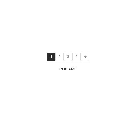
1
2
3
4
REKLAME