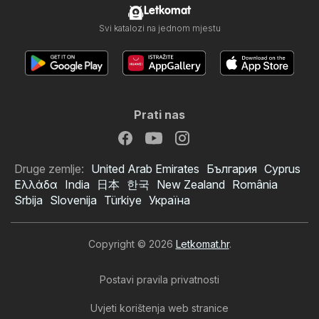
Letkomat
Svi katalozi na jednom mjestu
Prati nas
Druge zemlje:
United Arab Emirates
България
Cyprus
Ελλάδα
India
日本
한국
New Zealand
România
Srbija
Slovenija
Türkiye
Україна
Copyright © 2026
Letkomat.hr
.
Postavi pravila privatnosti
Uvjeti korištenja web stranice