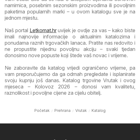
namirnica, posebnim sezonskim proizvodima ili povoljnim
paketima popularnih marki – u ovom katalogu sve je na
jednom mjestu.
Naš portal
Letkomat.hr
uvijek je ovdje za vas – kako biste
imali najnovije informacije o aktualnim katalozima i
ponudama raznih trgovačkih lanaca. Pratite nas redovito i
ne propustite nijednu povoljnu akciju – svaki tjedan
donosimo nove popuste koji štede vaš novac i vrijeme.
Ne zaboravite da katalog vrijedi ograničeno vrijeme, pa
vam preporučujemo da ga odmah pregledate i isplanirate
svoju kupnju još danas. Katalog trgovine Vrutak i ovog
mjeseca – Kolovoz 2026 – donosi vam kvalitetu,
raznolikost i povoljne cijene za cijelu obitelj.
Početak
Prehrana
Vrutak
Katalog