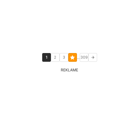
...
1
2
3
309
REKLAME