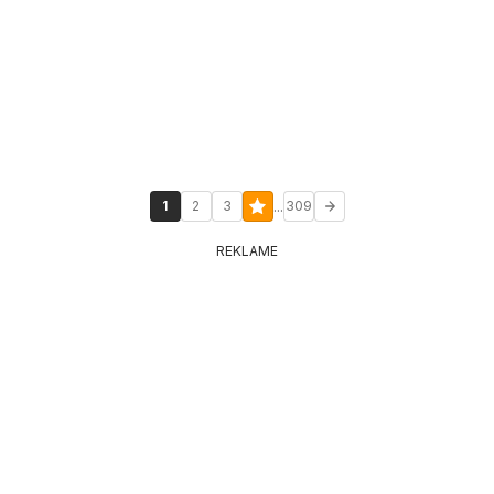
...
1
2
3
309
REKLAME