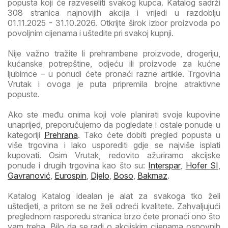
popusta koji će razveseliti svakog kupca. Katalog sadrži
308 stranica najnovijih akcija i vrijedi u razdoblju
01.11.2025 - 31.10.2026. Otkrijte širok izbor proizvoda po
povoljnim cijenama i uštedite pri svakoj kupnji.
Nije važno tražite li prehrambene proizvode, drogeriju,
kućanske potrepštine, odjeću ili proizvode za kućne
ljubimce – u ponudi ćete pronaći razne artikle. Trgovina
Vrutak i ovoga je puta pripremila brojne atraktivne
popuste.
Ako ste među onima koji vole planirati svoje kupovine
unaprijed, preporučujemo da pogledate i ostale ponude u
kategoriji
Prehrana
. Tako ćete dobiti pregled popusta u
više trgovina i lako usporediti gdje se najviše isplati
kupovati. Osim Vrutak, redovito ažuriramo akcijske
ponude i drugih trgovina kao što su:
Interspar
,
Hofer SI
,
Gavranović
,
Eurospin
,
Djelo
,
Boso
,
Bakmaz
.
Katalog Katalog idealan je alat za svakoga tko želi
uštedjeti, a pritom se ne želi odreći kvalitete. Zahvaljujući
preglednom rasporedu stranica brzo ćete pronaći ono što
vam treba. Bilo da se radi o akcijskim cijenama osnovnih