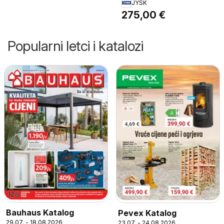
JYSK
staklo.
275,00 €
Popularni letci i katalozi
Bauhaus Katalog
Pevex Katalog
29.07. - 18.08.2026
23.07. - 24.08.2026