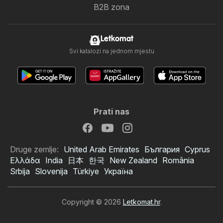
B2B zona
Letkomat
Svi katalozi na jednom mjestu
Prati nas
Druge zemlje:
United Arab Emirates
България
Cyprus
Ελλάδα
India
日本
한국
New Zealand
România
Srbija
Slovenija
Türkiye
Україна
Copyright © 2026
Letkomat.hr
.