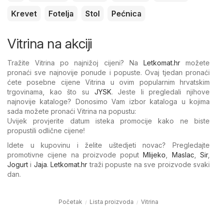
Krevet
Fotelja
Stol
Pećnica
Vitrina na akciji
Tražite Vitrina po najnižoj cijeni? Na
Letkomat.hr
možete
pronaći sve najnovije ponude i popuste. Ovaj tjedan pronaći
ćete posebne cijene Vitrina u ovim popularnim hrvatskim
trgovinama, kao što su
JYSK
. Jeste li pregledali njihove
najnovije kataloge? Donosimo Vam izbor kataloga u kojima
sada možete pronaći Vitrina na popustu:
Uvijek provjerite datum isteka promocije kako ne biste
propustili odlične cijene!
Idete u kupovinu i želite uštedjeti novac? Pregledajte
promotivne cijene na proizvode poput
Mlijeko
,
Maslac
,
Sir
,
Jogurt
i
Jaja
.
Letkomat.hr
traži popuste na sve proizvode svaki
dan.
Početak
Lista proizvoda
Vitrina