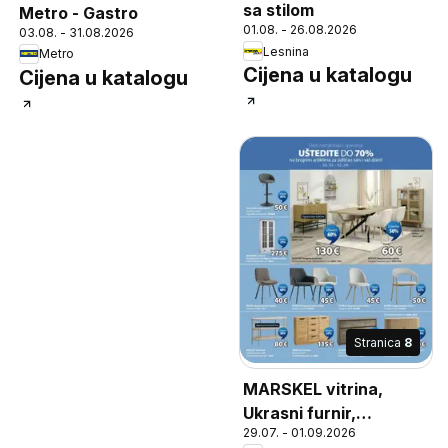
sa stilom
Metro - Gastro
01.08. - 26.08.2026
03.08. - 31.08.2026
Lesnina
Metro
Cijena u katalogu
Cijena u katalogu
Stranica
8
MARSKEL vitrina,
Ukrasni furnir,
29.07. - 01.09.2026
medijapan i kaljeno