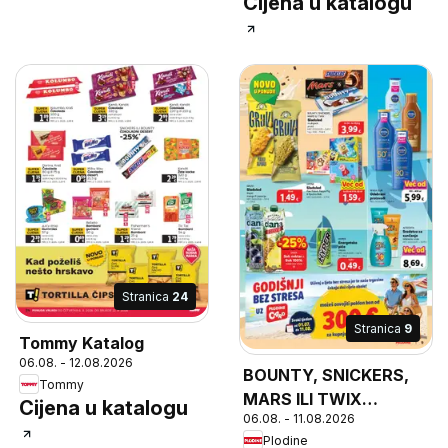
Cijena u katalogu
Stranica
24
Stranica
9
Tommy Katalog
06.08. - 12.08.2026
BOUNTY, SNICKERS,
Tommy
MARS ILI TWIX
Cijena u katalogu
06.08. - 11.08.2026
Sladoled multipack,
Plodine
Sladoled multipack