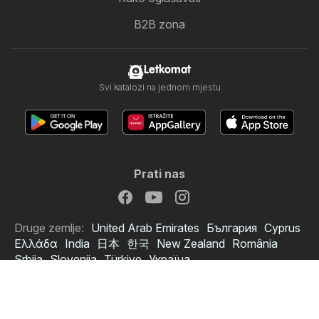
B2B zona
Letkomat
Svi katalozi na jednom mjestu
Prati nas
Druge zemlje:
United Arab Emirates
България
Cyprus
Ελλάδα
India
日本
한국
New Zealand
România
Srbija
Slovenija
Türkiye
Україна
Copyright © 2026
Letkomat.hr
.