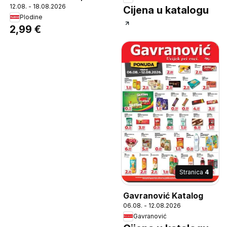
12.08. - 18.08.2026
BOUNTY TRIO
Cijena u katalogu
Plodine
Čokoladica, 70 - 112,5 g
2,99 €
Stranica
4
Gavranović Katalog
06.08. - 12.08.2026
Gavranović