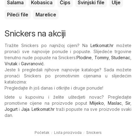
Salama
Kobasica
Čips
Svinjski file
Ulje
Pileći file
Marelice
Snickers na akciji
Tražite Snickers po najnižoj cijeni? Na
Letkomat.hr
možete
pronaći sve najnovije ponude i popuste. Slijedeće trgovine
trenutno nude popuste na Snickers:
Plodine
,
Tommy
,
Studenac
,
Vrutak
i
Gavranović
.
Jeste li pregledali njihove najnovije kataloge? Sada možete
pronaći Snickers po promotivnim cijenama u slijedećim
katalozima:
Pregledajte ih još danas i otkrijte i druge ponude!
Idete u kupovinu i želite uštedjeti novac? Pregledajte
promotivne cijene na proizvode poput
Mlijeko
,
Maslac
,
Sir
,
Jogurt
i
Jaja
.
Letkomat.hr
traži popuste na sve proizvode svaki
dan.
Početak
Lista proizvoda
Snickers