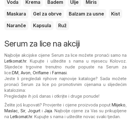
Voda
Krema
Badem
Ulje
Miris
Maskara
Gel za obrve
Balzam za usne
Kist
Naranče
Kapsula
Ruž
Serum za lice na akciji
Najbolje akcijske cijene Serum za lice možete pronaći samo na
Letkomat.hr
. Kupujte i uštedite s nama u mjesecu Kolovoz.
Slijedeće trgovine trenutno nude popuste na Serum za
lice:
DM
,
Avon
,
Oriflame
i
Farmasi
.
Jeste li pregledali njihove najnovije kataloge? Sada možete
pronaći Serum za lice po promotivnim cijenama u slijedećim
katalozima:
Pregledajte ih još danas i otkrijte i druge ponude!
Želite još kupovati? Provjerite i cijene proizvoda poput
Mlijeko
,
Maslac
,
Sir
,
Jogurt
i
Jaja
. Najbolje cijene za Vas su prikupljene
na
Letkomat.hr
. Kupujte s nama i uštedite novac svaki tjedan.