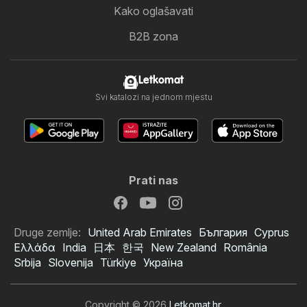
Kako oglašavati
B2B zona
Letkomat
Svi katalozi na jednom mjestu
Prati nas
Druge zemlje:
United Arab Emirates
България
Cyprus
Ελλάδα
India
日本
한국
New Zealand
România
Srbija
Slovenija
Türkiye
Україна
Copyright © 2026
Letkomat.hr
.