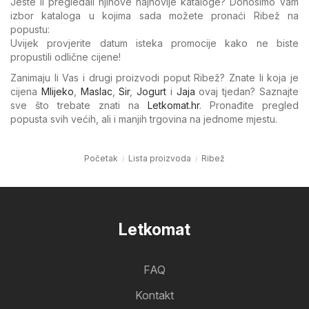
Jeste li pregledali njihove najnovije kataloge? Donosimo Vam
izbor kataloga u kojima sada možete pronaći Ribež na
popustu:
Uvijek provjerite datum isteka promocije kako ne biste
propustili odlične cijene!
Zanimaju li Vas i drugi proizvodi poput Ribež? Znate li koja je
cijena
Mlijeko
,
Maslac
,
Sir
,
Jogurt
i
Jaja
ovaj tjedan? Saznajte
sve što trebate znati na
Letkomat.hr
. Pronađite pregled
popusta svih većih, ali i manjih trgovina na jednome mjestu.
Početak
Lista proizvoda
Ribež
Letkomat
FAQ
Kontakt