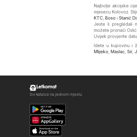
Najbolje akcijske c
mjesecu Kolovoz. Sli
KTC
,
Boso
i
Stanić D
Jeste li pregledali
možete pronaći Oslić
Uvijek provjerite dat
Idete u kupovinu i 
Mlijeko
,
Maslac
,
Sir
,
J
Letkomat
Svi katalozi na jednom mjestu