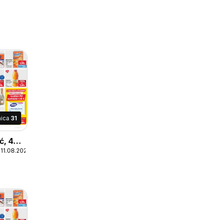
nica
31
ć, 400
 11.08.2026