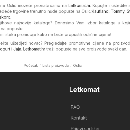
ijene Oslić možete pronaći samo na
Letkomat.hr
. Kupujte i uštedite
jedeće trgovine trenutno nude popuste na Oslić:
Kaufland
,
Tommy
,
S
iskont
.
 njihove najnovije kataloge? Donosimo Vam izbor kataloga u koj
 na popustu:
um isteka promocije kako ne biste propustili odlične cijene!
želite uštedjeti novac? Pregledajte promotivne cijene na proizvo
ogurt
i
Jaja
.
Letkomat.hr
traži popuste na sve proizvode svaki dan.
Početak
Lista proizvoda
Oslić
Letkomat
FAQ
Kontakt
Prijavi sadržaj