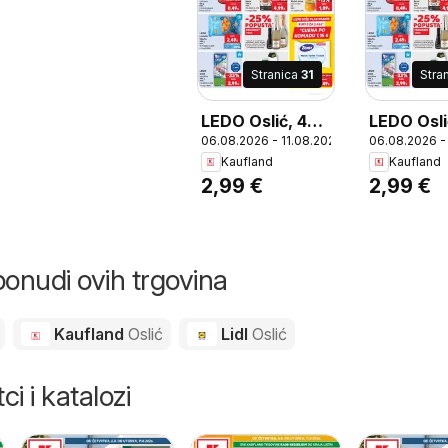
Stranica
31
Stra
LEDO Oslić, 400
LEDO Osli
06.08.2026 - 11.08.2026
06.08.2026 -
g
g
Kaufland
Kaufland
2,99 €
2,99 €
ponudi ovih trgovina
Kaufland
Oslić
Lidl
Oslić
ci i katalozi