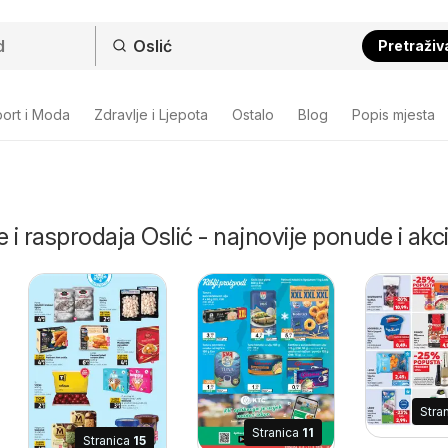
Pretraživ
ort i Moda
Zdravlje i Ljepota
Ostalo
Blog
Popis mjesta
 i rasprodaja Oslić - najnovije ponude i akci
Stra
Stranica
11
Stranica
15