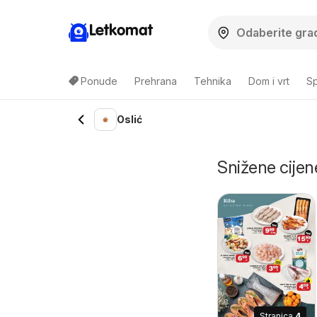
Letkomat
Ponude
Prehrana
Tehnika
Dom i vrt
Sp
Oslić
Snižene cijene
Stranica
4