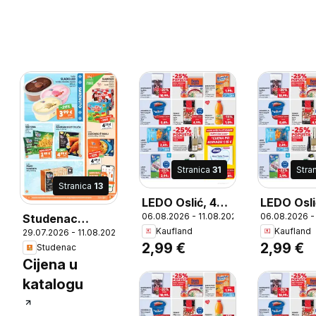
Stranica
31
Stra
Stranica
13
LEDO Oslić, 400
LEDO Osli
06.08.2026 - 11.08.2026
06.08.2026 -
Studenac
g
g
Kaufland
Kaufland
29.07.2026 - 11.08.2026
Katalog
6
2,99 €
2,99 €
Studenac
Cijena u
katalogu