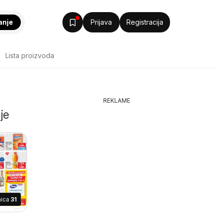
anje
Prijava
Registracija
Lista proizvoda
REKLAME
je
nica
31