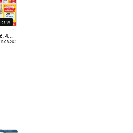
nica
31
ć, 400
 11.08.2026