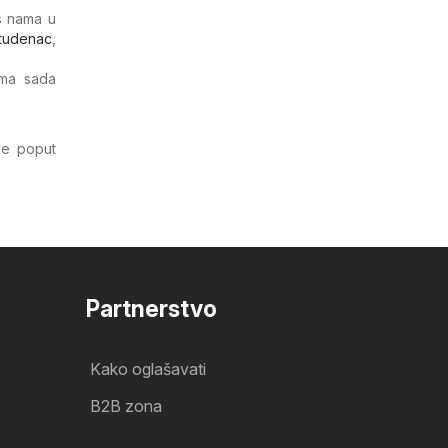
 s nama u
tudenac
,
ima sada
de poput
Partnerstvo
Kako oglašavati
B2B zona