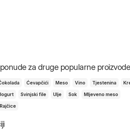
i ponude za druge popularne proizvod
Čokolada
Ćevapčići
Meso
Vino
Tjestenina
Kr
Jogurt
Svinjski file
Ulje
Sok
Mljeveno meso
Rajčice
ji