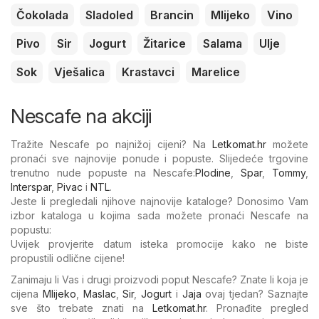
Čokolada
Sladoled
Brancin
Mlijeko
Vino
Pivo
Sir
Jogurt
Žitarice
Salama
Ulje
Sok
Vješalica
Krastavci
Marelice
Nescafe na akciji
Tražite Nescafe po najnižoj cijeni? Na
Letkomat.hr
možete
pronaći sve najnovije ponude i popuste. Slijedeće trgovine
trenutno nude popuste na Nescafe:
Plodine
,
Spar
,
Tommy
,
Interspar
,
Pivac
i
NTL
.
Jeste li pregledali njihove najnovije kataloge? Donosimo Vam
izbor kataloga u kojima sada možete pronaći Nescafe na
popustu:
Uvijek provjerite datum isteka promocije kako ne biste
propustili odlične cijene!
Zanimaju li Vas i drugi proizvodi poput Nescafe? Znate li koja je
cijena
Mlijeko
,
Maslac
,
Sir
,
Jogurt
i
Jaja
ovaj tjedan? Saznajte
sve što trebate znati na
Letkomat.hr
. Pronađite pregled