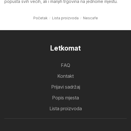
popusta svih većih, ali i manjih trgovina na jednome mjestu.
Početak
Lista proizvoda
Nescafe
Letkomat
FAQ
Kontakt
Prijavi sadržaj
Popis mjesta
Lista proizvoda