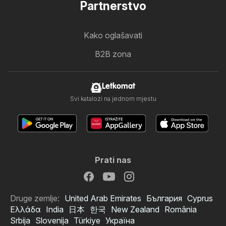
Partnerstvo
Kako oglašavati
B2B zona
Letkomat
Svi katalozi na jednom mjestu
Prati nas
Druge zemlje:
United Arab Emirates
България
Cyprus
Ελλάδα
India
日本
한국
New Zealand
România
Srbija
Slovenija
Türkiye
Україна