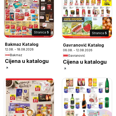
Stranica
5
Stranica
5
Bakmaz Katalog
Gavranović Katalog
12.08. - 18.08.2026
06.08. - 12.08.2026
Bakmaz
Gavranović
Cijena u katalogu
Cijena u katalogu