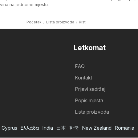
govina na jednome mjestu.
Početak
Lista proizvoda
Kist
Letkomat
FAQ
Kontakt
Prijavi sadržaj
Popis mjesta
Lista proizvoda
Cyprus
Ελλάδα
India
日本
한국
New Zealand
România