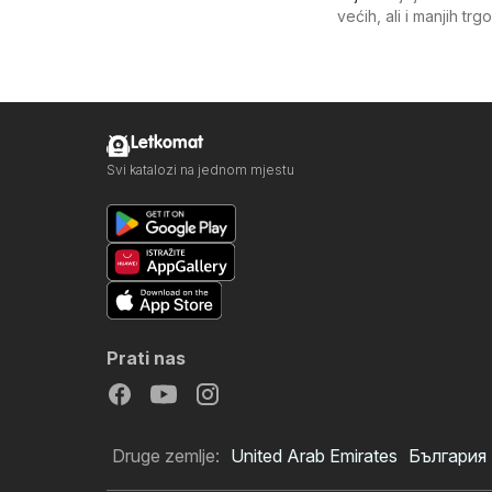
većih, ali i manjih tr
Letkomat
Svi katalozi na jednom mjestu
Prati nas
Druge zemlje:
United Arab Emirates
България