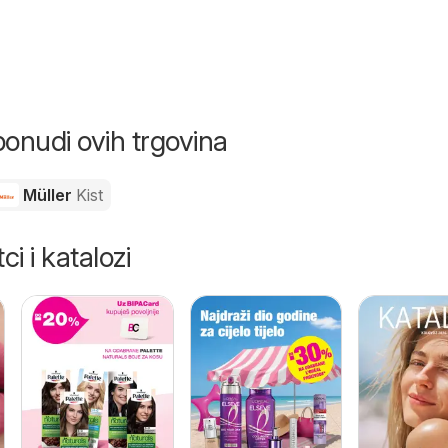
ponudi ovih trgovina
Müller
Kist
ci i katalozi