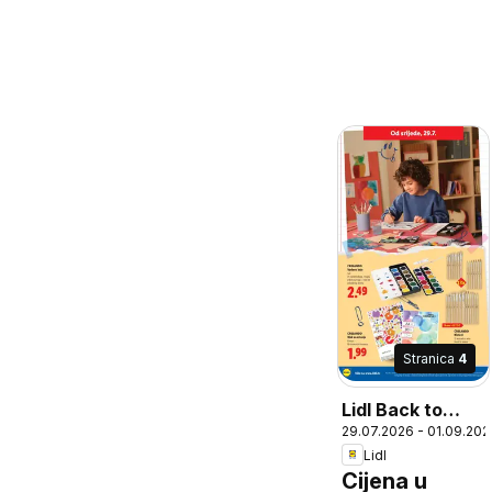
Stranica
4
Lidl Back to
29.07.2026 - 01.09.202
school uz
Lidl
Lidlovu ponudu
Cijena u