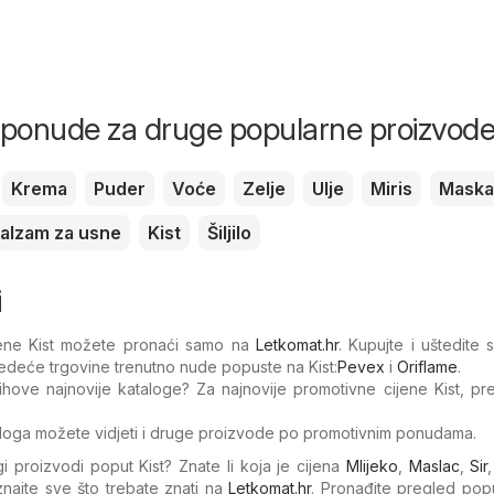
i ponude za druge popularne proizvod
Krema
Puder
Voće
Zelje
Ulje
Miris
Maska
alzam za usne
Kist
Šiljilo
i
ijene Kist možete pronaći samo na
Letkomat.hr
. Kupujte i uštedite
jedeće trgovine trenutno nude popuste na Kist:
Pevex
i
Oriflame
.
njihove najnovije kataloge? Za najnovije promotivne cijene Kist, pr
loga možete vidjeti i druge proizvode po promotivnim ponudama.
gi proizvodi poput Kist? Znate li koja je cijena
Mlijeko
,
Maslac
,
Sir
najte sve što trebate znati na
Letkomat.hr
. Pronađite pregled pop