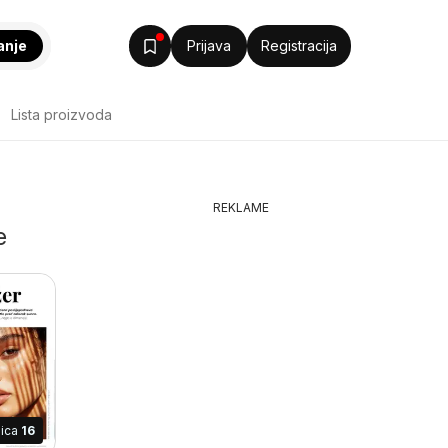
anje
Prijava
Registracija
Lista proizvoda
REKLAME
e
nica
16