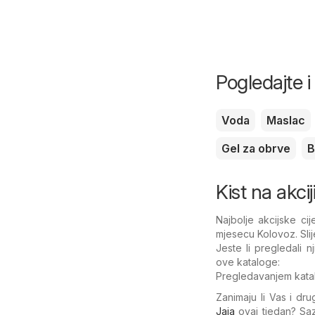
Pogledajte 
Voda
Maslac
Gel za obrve
B
Kist na akcij
Najbolje akcijske c
mjesecu Kolovoz. Sli
Jeste li pregledali 
ove kataloge:
Pregledavanjem kata
Zanimaju li Vas i dru
Jaja
ovaj tjedan? Saz