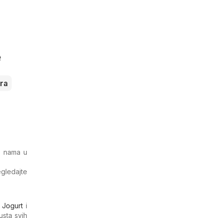
e
ra
 s nama u
egledajte
,
Jogurt
i
usta svih