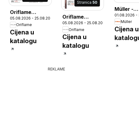
Stranica
50
Müller -
Oriflame
01.08.2026 -
Lifestyle
Oriflame
05.08.2026 - 25.08.2026
Katalog
Müller
05.08.2026 - 25.08.2026
Katalog
26
Oriflame
Cijena u
Oriflame
Cijena u
Cijena u
katalog
katalogu
katalogu
REKLAME