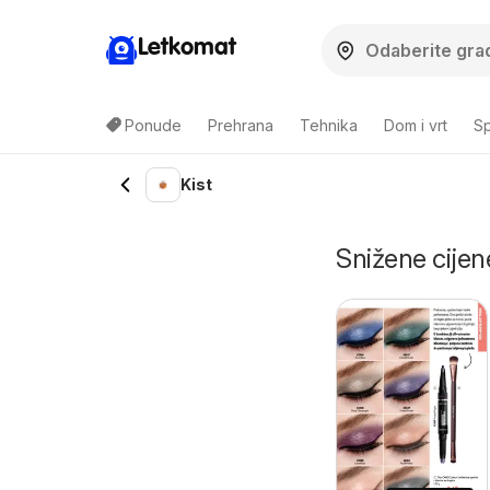
Letkomat
Ponude
Prehrana
Tehnika
Dom i vrt
Sp
Kist
Snižene cijene