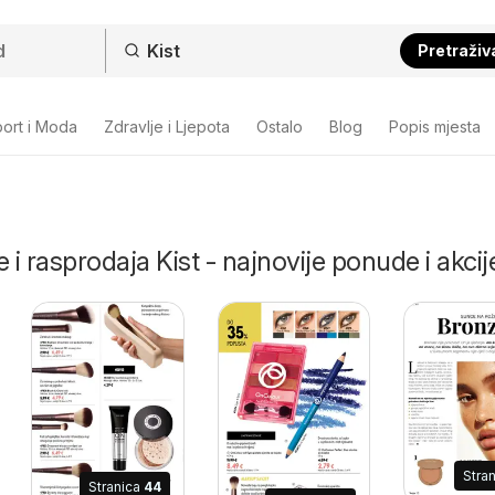
Pretraživ
ort i Moda
Zdravlje i Ljepota
Ostalo
Blog
Popis mjesta
 i rasprodaja Kist - najnovije ponude i akcij
Stra
Stranica
44