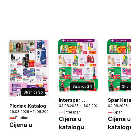
Stranica
24
Stra
Stranica
36
Interspar
Spar Kata
6
Plodine Katalog
04.08.2026 - 11.08.2026
04.08.2026 -
Katalog
06.08.2026 - 11.08.2026
Interspar
Spar
Plodine
Cijena u
Cijena u
Cijena u
katalogu
katalog