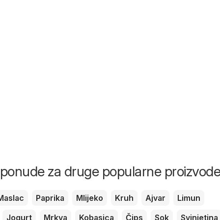
i ponude za druge popularne proizvod
Maslac
Paprika
Mlijeko
Kruh
Ajvar
Limun
Jogurt
Mrkva
Kobasica
Čips
Sok
Svinjetina