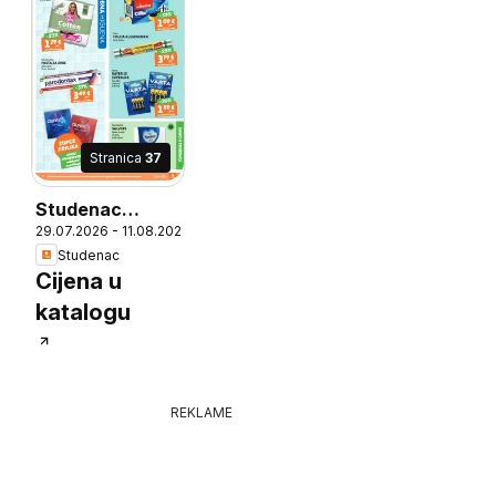
XXL, 1 kom =
0.02, Redovna
cijena za 45
komada = 1.25,
Normal
Stranica
37
Studenac
29.07.2026 - 11.08.2026
Katalog
6
Studenac
Cijena u
katalogu
REKLAME