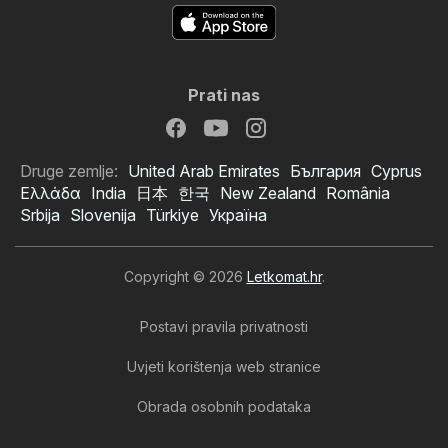
Prati nas
Druge zemlje:
United Arab Emirates
България
Cyprus
Ελλάδα
India
日本
한국
New Zealand
România
Srbija
Slovenija
Türkiye
Україна
Copyright © 2026
Letkomat.hr
.
Postavi pravila privatnosti
Uvjeti korištenja web stranice
Obrada osobnih podataka