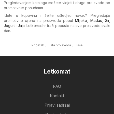
Pregledavanjem kataloga možete vidjeti i druge proizvode po
promotivnim ponudama.
Idete u kupovinu i želite uštedjeti novac? Pregledajte
promotivne cijene na proizvode poput
Mlijeko
,
Maslac
,
Sir
,
Jogurt
i
Jaja
.
Letkomat.hr
traži popuste na sve proizvode svaki
dan.
Početak
Lista proizvoda
Flaše
Letkomat
FAQ
Kontakt
Prijavi sadržaj