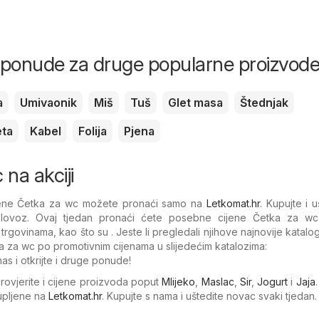
i ponude za druge popularne proizvod
a
Umivaonik
Miš
Tuš
Glet masa
Štednjak
eta
Kabel
Folija
Pjena
na akciji
ijene Četka za wc možete pronaći samo na
Letkomat.hr
. Kupujte i u
lovoz. Ovaj tjedan pronaći ćete posebne cijene Četka za w
trgovinama, kao što su . Jeste li pregledali njihove najnovije katal
 za wc po promotivnim cijenama u slijedećim katalozima:
as i otkrijte i druge ponude!
Provjerite i cijene proizvoda poput
Mlijeko
,
Maslac
,
Sir
,
Jogurt
i
Jaja
kupljene na
Letkomat.hr
. Kupujte s nama i uštedite novac svaki tjedan.