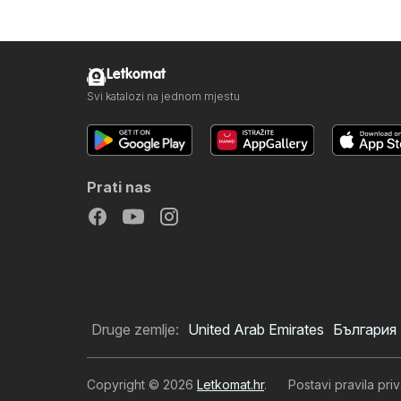
Letkomat
Svi katalozi na jednom mjestu
Prati nas
Druge zemlje:
United Arab Emirates
България
Copyright © 2026
Letkomat.hr
.
Postavi pravila priv