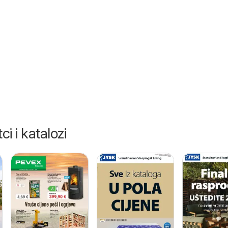
6
ci i katalozi