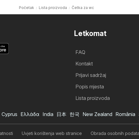
Početak
Lista proizvoda
Četka za wc
Letkomat
FAQ
Kontakt
Prijavi sadržaj
Popis mjesta
Lista proizvoda
Cyprus
Ελλάδα
India
日本
한국
New Zealand
România
atnosti
Uvjeti korištenja web stranice
Obrada osobnih podat