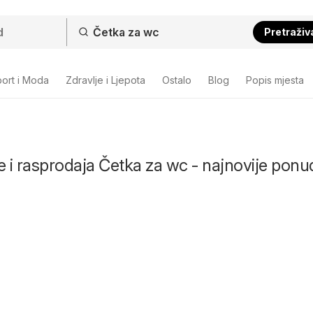
Pretraživ
ort i Moda
Zdravlje i Ljepota
Ostalo
Blog
Popis mjesta
e i rasprodaja Četka za wc - najnovije ponud