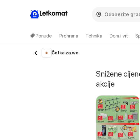
Letkomat
Ponude
Prehrana
Tehnika
Dom i vrt
Sp
Četka za wc
Snižene cijen
akcije