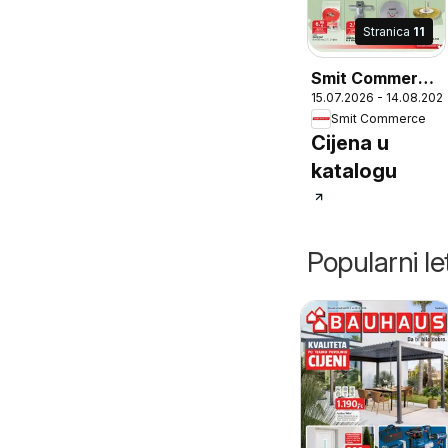
Stranica
11
Smit Commerce
15.07.2026 - 14.08.202
Katalog
Smit Commerce
Cijena u
katalogu
Popularni let