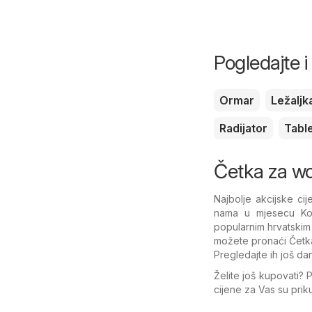
Pogledajte 
Ormar
Ležaljk
Radijator
Tabl
Četka za wc 
Najbolje akcijske c
nama u mjesecu Ko
popularnim hrvatskim 
možete pronaći Četka
Pregledajte ih još dan
Želite još kupovati? 
cijene za Vas su pri