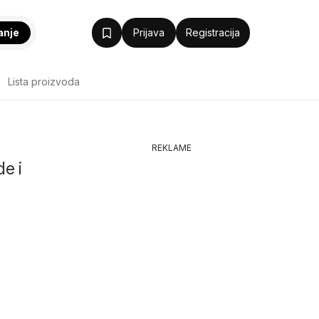
anje
Prijava
Registracija
Lista proizvoda
REKLAME
e i