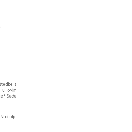
e
štedite s
c u ovim
oge? Sada
. Najbolje