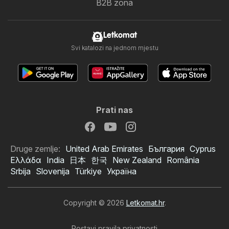
B2B zona
Letkomat
Svi katalozi na jednom mjestu
Prati nas
Druge zemlje:
United Arab Emirates
България
Cyprus
Ελλάδα
India
日本
한국
New Zealand
România
Srbija
Slovenija
Türkiye
Україна
Copyright © 2026
Letkomat.hr
.
Postavi pravila privatnosti