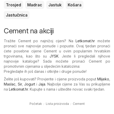
Trosjed
Madrac
Jastuk
Košara
Jastučnica
Cement na akciji
Tražite Cement po najnižoj cijeni? Na
Letkomat.hr
možete
pronaći sve najnovije ponude i popuste. Ovaj tjedan pronaći
ćete posebne cijene Cement u ovim popularnim hrvatskim
trgovinama, kao što su
JYSK
. Jeste li pregledali njihove
najnovije kataloge? Sada možete pronaći Cement po
promotivnim cijenama u slijedećim katalozima:
Pregledajte ih još danas i otkrijte i druge ponude!
Želite još kupovati? Provjerite i cijene proizvoda poput
Mlijeko
,
Maslac
,
Sir
,
Jogurt
i
Jaja
. Najbolje cijene za Vas su prikupljene
na
Letkomat.hr
. Kupujte s nama i uštedite novac svaki tjedan.
Početak
Lista proizvoda
Cement