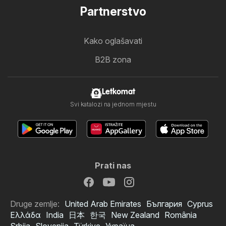
Partnerstvo
Kako oglašavati
B2B zona
Letkomat
Svi katalozi na jednom mjestu
Prati nas
Druge zemlje:
United Arab Emirates
България
Cyprus
Ελλάδα
India
日本
한국
New Zealand
România