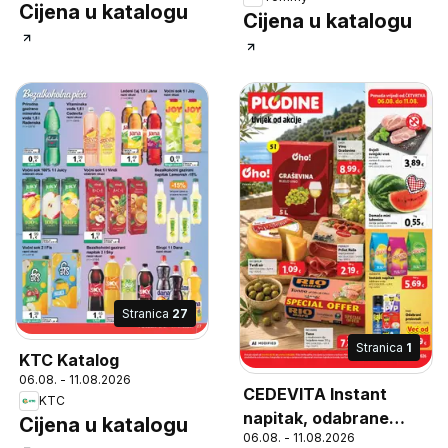
Cijena u katalogu
Cijena u katalogu
Stranica
27
Stranica
1
KTC Katalog
06.08. - 11.08.2026
CEDEVITA Instant
KTC
napitak, odabrane
Cijena u katalogu
06.08. - 11.08.2026
vrste