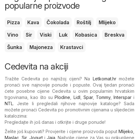
popularne proizvode
Pizza
Kava
Čokolada
Roštilj
Mlijeko
Vino
Sir
Viski
Luk
Kobasica
Breskva
Šunka
Majoneza
Krastavci
Cedevita na akciji
Tražite Cedevita po najnižoj cijeni? Na
Letkomat.hr
možete
pronaći sve najnovije ponude i popuste. Ovaj tjedan pronaći
ćete posebne cijene Cedevita u ovim popularnim hrvatskim
trgovinama, kao što su
Plodine
,
Lidl
,
Spar
,
Tommy
,
Interspar
i
NTL
. Jeste li pregledali njihove najnovije kataloge? Sada
možete pronaći Cedevita po promotivnim cijenama u slijedećim
katalozima:
Pregledajte ih još danas i otkrijte i druge ponude!
Želite još kupovati? Provjerite i cijene proizvoda poput
Mlijeko
,
Maslac
,
Sir
,
Jogurt
i
Jaja
. Najbolje cijene za Vas su prikupljene