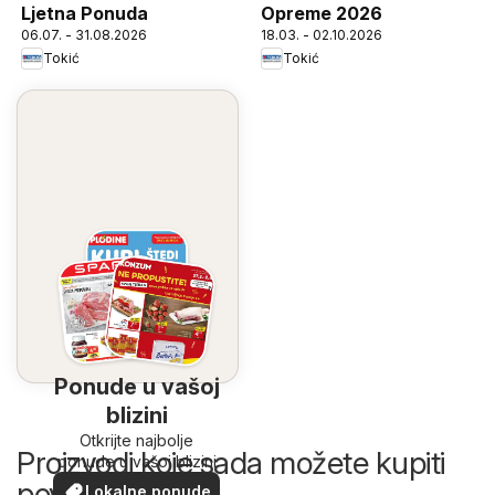
Ljetna Ponuda
Opreme 2026
06.07. - 31.08.2026
18.03. - 02.10.2026
Tokić
Tokić
Ponude u vašoj
blizini
Otkrijte najbolje
Proizvodi koje sada možete kupiti
ponude u vašoj blizini
povoljnije
Lokalne ponude