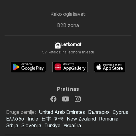
Kako oglašavati
B2B zona
Letkomat
Svi katalozi na jednom mjestu
Prati nas
Druge zemlje:
United Arab Emirates
България
Cyprus
Ελλάδα
India
日本
한국
New Zealand
România
Srbija
Slovenija
Türkiye
Україна