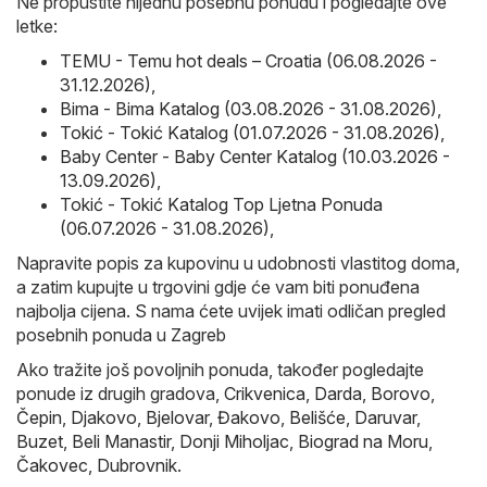
Ne propustite nijednu posebnu ponudu i pogledajte ove
letke:
TEMU - Temu hot deals – Croatia (06.08.2026 -
31.12.2026)
,
Bima - Bima Katalog (03.08.2026 - 31.08.2026)
,
Tokić - Tokić Katalog (01.07.2026 - 31.08.2026)
,
Baby Center - Baby Center Katalog (10.03.2026 -
13.09.2026)
,
Tokić - Tokić Katalog Top Ljetna Ponuda
(06.07.2026 - 31.08.2026)
,
Napravite popis za kupovinu u udobnosti vlastitog doma,
a zatim kupujte u trgovini gdje će vam biti ponuđena
najbolja cijena. S nama ćete uvijek imati odličan pregled
posebnih ponuda u Zagreb
Ako tražite još povoljnih ponuda, također pogledajte
ponude iz drugih gradova,
Crikvenica
,
Darda
,
Borovo
,
Čepin
,
Djakovo
,
Bjelovar
,
Đakovo
,
Belišće
,
Daruvar
,
Buzet
,
Beli Manastir
,
Donji Miholjac
,
Biograd na Moru
,
Čakovec
,
Dubrovnik
.