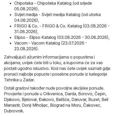
Chipoteka - Chipoteka Katalog (od srijede
05.08.2026)
,
Svijet medija - Svijet medija Katalog (od utorka
04.08.2026)
,
FRIGO & Co. - FRIGO & Co. Katalog (03.08.2026 -
31.08.2026)
,
Elipso - Elipso Katalog (03.08.2026 - 30.08.2026)
,
Vacom - Vacom Katalog (23.07.2026 -
23.08.2026)
.
Zahvaljujući ažurnim informacijama o popustima i
akcijama, uvijek ćete biti u toku, a kupovina će za vas
postati ugodno iskustvo. Kod nas ćete uvijek saznati gdje
pronaći najbolje popuste i posebne ponude iz kategorije
Tehnika u Zadar.
Ostali gradovi također nude povoljne akcijske ponude.
Provjerite i ponude u
Crikvenica
,
Darda
,
Borovo
,
Čepin
,
Djakovo
,
Bjelovar
,
Đakovo
,
Belišće
,
Daruvar
,
Buzet
,
Beli
Manastir
,
Donji Miholjac
,
Biograd na Moru
,
Čakovec
,
Dubrovnik
.