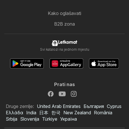
Kako oglašavati
B2B zona
Letkomat
Svi katalozi na jednom mjestu
Prati nas
Druge zemlje:
United Arab Emirates
България
Cyprus
Ελλάδα
India
日本
한국
New Zealand
România
Srbija
Slovenija
Türkiye
Україна