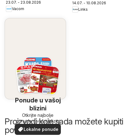
23.07. - 23.08.2026
14.07. - 10.08.2026
Vacom
Links
Ponude u vašoj
blizini
Otkrijte najbolje
Proizvodi koje sada možete kupiti
ponude u vašoj blizini
povoljnije
Lokalne ponude