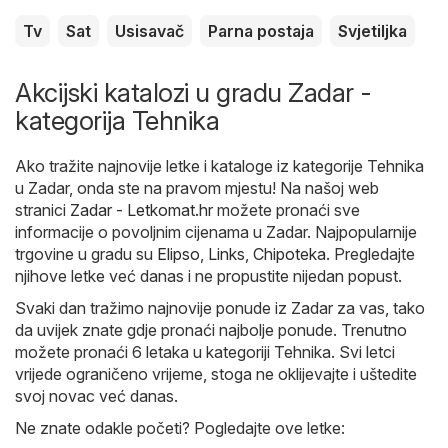
Tv
Sat
Usisavač
Parna postaja
Svjetiljka
Akcijski katalozi u gradu Zadar -
kategorija Tehnika
Ako tražite najnovije letke i kataloge iz kategorije Tehnika
u Zadar, onda ste na pravom mjestu! Na našoj web
stranici
Zadar - Letkomat.hr
možete pronaći sve
informacije o povoljnim cijenama u Zadar. Najpopularnije
trgovine u gradu su
Elipso
,
Links
,
Chipoteka
. Pregledajte
njihove letke već danas i ne propustite nijedan popust.
Svaki dan tražimo najnovije ponude iz Zadar za vas, tako
da uvijek znate gdje pronaći najbolje ponude. Trenutno
možete pronaći 6 letaka u kategoriji Tehnika. Svi letci
vrijede ograničeno vrijeme, stoga ne oklijevajte i uštedite
svoj novac već danas.
Ne znate odakle početi? Pogledajte ove letke: